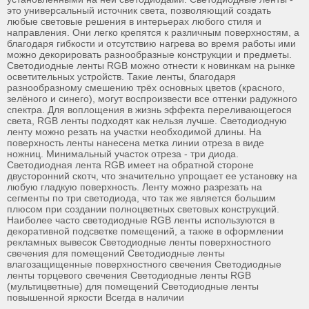
это универсальный источник света, позволяющий создать
любые световые решения в интерьерах любого стиля и
направления. Они легко крепятся к различным поверхностям, а
благодаря гибкости и отсутствию нагрева во время работы ими
можно декорировать разнообразные конструкции и предметы.
Светодиодные ленты RGB можно отнести к новинкам на рынке
осветительных устройств. Такие ленты, благодаря
разнообразному смешению трёх основных цветов (красного,
зелёного и синего), могут воспроизвести все оттенки радужного
спектра. Для воплощения в жизнь эффекта переливающегося
света, RGB ленты подходят как нельзя лучше. Светодиодную
ленту можно резать на участки необходимой длины. На
поверхность ленты нанесена метка линии отреза в виде
ножниц. Минимальный участок отреза - три диода.
Светодиодная лента RGB имеет на обратной стороне
двусторонний скотч, что значительно упрощает ее установку на
любую гладкую поверхность. Ленту можно разрезать на
сегменты по три светодиода, что так же является большим
плюсом при создании полноцветных световых конструкций.
Наиболее часто светодиодные RGB ленты используются в
декоративной подсветке помещений, а также в оформлении
рекламных вывесок Светодиодные ленты поверхностного
свечения для помещений Светодиодные ленты
влагозащищенные поверхностного свечения Светодиодные
ленты торцевого свечения Светодиодные ленты RGB
(мультицветные) для помещений Светодиодные ленты
повышенной яркости Всегда в наличии