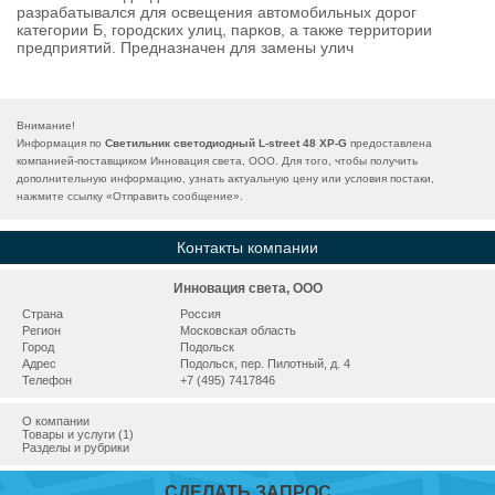
разрабатывался для освещения автомобильных дорог
категории Б, городских улиц, парков, а также территории
предприятий. Предназначен для замены улич
Внимание!
Информация по
Светильник светодиодный L-street 48 XP-G
предоставлена
компанией-поставщиком Инновация света, ООО. Для того, чтобы получить
дополнительную информацию, узнать актуальную цену или условия постаки,
нажмите ссылку «
Отправить сообщение
».
Контакты компании
Инновация света, ООО
Страна
Россия
Регион
Московская область
Город
Подольск
Адрес
Подольск, пер. Пилотный, д. 4
Телефон
+7 (495) 7417846
О компании
Товары и услуги (1)
Разделы и рубрики
СДЕЛАТЬ ЗАПРОС