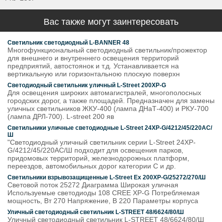
Вас также могут заинтересовать
Светильник светодиодный L-BANNER 48
Многофункциональный светодиодный светильник/прожектор
для внешнего и внутреннего освещения территорий
предприятий, автостоянок и т.д. Устанавливается на
вертикальную или горизонтальною плоскую поверхн
Светодиодный светильник уличный L-Street 200XP-G
Для освещения широких автомагистралей, многополосных
городских дорог, а также площадей. Предназначен для замены
уличных светильников ЖКУ-400 (лампа ДНаТ-400) и РКУ-700
(лампа ДРЛ-700). L-street 200 яв
Светильники уличные светодиодные L-Street 24XP-G/4212/45/220AC/
Ш
"Светодиодный уличный светильник серии L-Street 24XP-
G/4212/45/220AC/Ш подходит для освещения парков,
придомовых территорий, железнодорожных платформ,
переездов, автомобильных дорог категории С и др.
Светильники взрывозащищенные L-Street Ex 200XP-G/25272/270/Ш
Световой поток 25272 Диаграмма Широкая уличная
Используемые светодиоды 108 CREE XP-G Потребляемая
мощность, Вт 270 Напряжение, В 220 Параметры корпуса
Уличный светодиодный светильник L-STREET 48/6624/80/Ш
Уличный светодиодный светильник L-STREET 48/6624/80/Ш