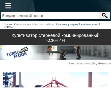
Главная
Каталог товаров
Сельское хозяйство
Культиватор стерневой комбинированный
КСКН-4Н
Культиватор стерневой комбинированный
КСКН-4Н
Реклама www.tfsystems.ru