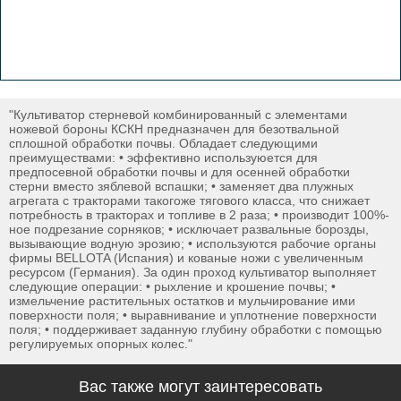
"Культиватор стерневой комбинированный с элементами
ножевой бороны КСКН предназначен для безотвальной
сплошной обработки почвы. Обладает следующими
преимуществами: • эффективно используюется для
предпосевной обработки почвы и для осенней обработки
стерни вместо зяблевой вспашки; • заменяет два плужных
агрегата с тракторами такогоже тягового класса, что снижает
потребность в тракторах и топливе в 2 раза; • производит 100%-
ное подрезание сорняков; • исключает развальные борозды,
вызывающие водную эрозию; • используются рабочие органы
фирмы BELLOTA (Испания) и кованые ножи с увеличенным
ресурсом (Германия). За один проход культиватор выполняет
следующие операции: • рыхление и крошение почвы; •
измельчение растительных остатков и мульчирование ими
поверхности поля; • выравнивание и уплотнение поверхности
поля; • поддерживает заданную глубину обработки с помощью
регулируемых опорных колес."
Вас также могут заинтересовать