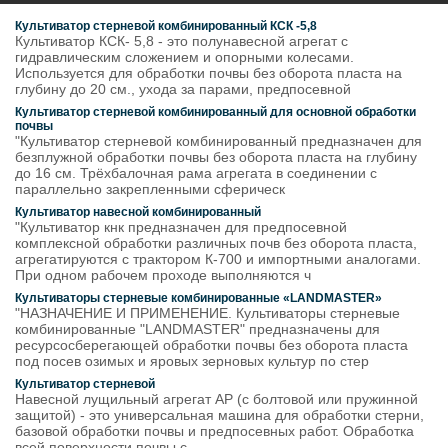
Культиватор стерневой комбинированный КСК -5,8
Культиватор КСК- 5,8 - это полунавесной агрегат с
гидравлическим сложением и опорными колесами.
Используется для обработки почвы без оборота пласта на
глубину до 20 см., ухода за парами, предпосевной
Культиватор стерневой комбинированный для основной обработки
почвы
"Культиватор стерневой комбинированный предназначен для
безплужной обработки почвы без оборота пласта на глубину
до 16 см. Трёхбалочная рама агрегата в соединении с
параллельно закрепленными сферическ
Культиватор навесной комбинированный
"Культиватор кнк предназначен для предпосевной
комплексной обработки различных почв без оборота пласта,
агрегатируются с трактором К-700 и импортными аналогами.
При одном рабочем проходе выполняются ч
Культиваторы стерневые комбинированные «LANDMASTER»
"НАЗНАЧЕНИЕ И ПРИМЕНЕНИЕ. Культиваторы стерневые
комбинированные "LANDMASTER" предназначены для
ресурсосберегающей обработки почвы без оборота пласта
под посев озимых и яровых зерновых культур по стер
Культиватор стерневой
Навесной лущильный агрегат AP (с болтовой или пружинной
защитой) - это универсальная машина для обработки стерни,
базовой обработки почвы и предпосевных работ. Обработка
всей поверхности почвы с