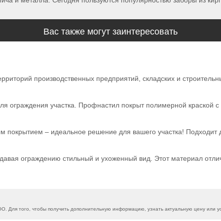
ирпича и металла. Сегодня пользуются популярностью заборы из кир
Вас также могут заинтересовать
рриторий производственных предприятий, складских и строительны
я ограждения участка. Профнастил покрыт полимерной краской с 
 покрытием – идеальное решение для вашего участка! Подходит дл
идавая ограждению стильный и ухоженный вид. Этот материал отлич
. Для того, чтобы получить дополнительную информацию, узнать актуальную цену или ус