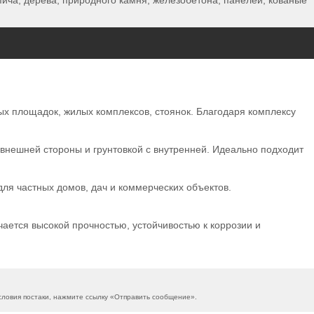
пича, дерева, природного камня, железобетона, панелей, кованые
х площадок, жилых комплексов, стоянок. Благодаря комплексу
внешней стороны и грунтовкой с внутренней. Идеально подходит
я частных домов, дач и коммерческих объектов.
ается высокой прочностью, устойчивостью к коррозии и
ловия постаки, нажмите ссылку «
Отправить сообщение
».