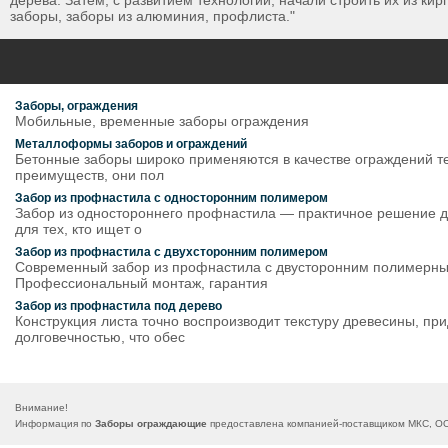
дерева. Затем, с развитием технологий, начали строить их из к
заборы, заборы из алюминия, профлиста."
Заборы, ограждения
Мобильные, временные заборы ограждения
Металлоформы заборов и ограждений
Бетонные заборы широко применяются в качестве ограждений те
преимуществ, они пол
Забор из профнастила с односторонним полимером
Забор из одностороннего профнастила — практичное решение дл
для тех, кто ищет о
Забор из профнастила с двухсторонним полимером
Современный забор из профнастила с двусторонним полимерным
Профессиональный монтаж, гарантия
Забор из профнастила под дерево
Конструкция листа точно воспроизводит текстуру древесины, пр
долговечностью, что обес
Внимание!
Информация по
Заборы ограждающие
предоставлена компанией-поставщиком МКС, ООО