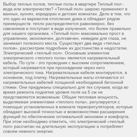
Выбор теплых полов, теплые полы в квартире Теплый пол -
вода или электричество? «Теплый пол» широко применяют в
ванных, кухнях, коридорах и детских комнатах. Дело в том, что
это один из вариантов отопления дома и обладает рядом
преимуществ: тепло распределяется равномерно, без
сквозняков и поступает в виде излучения, что более правильно
для нашего организма. «Теплый пол» максимально прост в
управлении, экономичен, долговечен, невидим для глаза, не
занимает полезного места. Существует два вида «теплых
полов», рассмотрим подробнее их достоинства и недостатки.
Электрический «теплый пол». Основным элементом
электрического «теплого пола» является нагревательный
кабель. По сути - это проводник с высоким сопротивлением,
который нагревается при прохождении через него
электрического тока. Нагревательные кабели монтируются, в
основном, под плитку. Нагревательные маты отличаются от
нагревательных кабелей толщиной необходимой бетонной
стяжки. Они придуманы специально для тех случаев, когда во
время ремонта поднятие уровня поля на 5 см не
представляется возможным. Общая тепловая мощность,
выделяемая элементами «теплого пола», регулируется с
помощью установленных в комнате терморегуляторов, которые
обладают высокой точностью и возможностями расширения
функций по обеспечению оптимальной экономии и комфорта.
При этом необходимо отметить, что электрический «теплый
пол» рассчитан на длительную эксплуатацию и потребляет
совсем немного энергии.