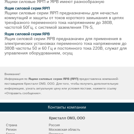
Ящики силовые ЯРП и ЯРВ имеют разнообразную
Ящик силовой серии ЯРП
Ящики силовые серии ЯРП предназначены для нечастых
коммутаций и защиты от токов короткого замыкания в цепях
трехфазного переменного тока напряжением до 380В,
частотой 50Гц, с системой заземления TN-S,
Ящик силовой серии ЯРВ
Ящик силовой серии ЯРВ предназначен для применения в
электрических установках переменного тока напряжением до
380В частоты 50 и 60 Гц и постоянного тока 220В, служат для
управления оборудованием, осущ
Внимание!
Информация по
Ящики силовые серии ЯРВ (ЯРП)
предоставлена компанией-
поставщиком Кристалл ОМЗ, ООО. Для того, чтобы получить дополнительную
информацию, узнать актуальную цену или условия постаки, нажмите ссылку
«
Отправить сообщение
».
Контакты компании
Кристалл ОМЗ, ООО
Страна
Россия
Регион
Московская область