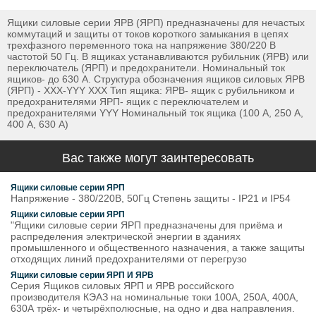
Ящики силовые серии ЯРВ (ЯРП) предназначены для нечастых
коммутаций и защиты от токов короткого замыкания в цепях
трехфазного переменного тока на напряжение 380/220 В
частотой 50 Гц. В ящиках устанавливаются рубильник (ЯРВ) или
переключатель (ЯРП) и предохранители. Номинальный ток
ящиков- до 630 А. Структура обозначения ящиков силовых ЯРВ
(ЯРП) - ХХХ-YYY XXX Тип ящика: ЯРВ- ящик с рубильником и
предохранителями ЯРП- ящик с переключателем и
предохранителями YYY Номинальный ток ящика (100 А, 250 А,
400 А, 630 А)
Вас также могут заинтересовать
Ящики силовые серии ЯРП
Напряжение - 380/220В, 50Гц Степень защиты - IP21 и IP54
Ящики силовые серии ЯРП
"Ящики силовые серии ЯРП предназначены для приёма и
распределения электрической энергии в зданиях
промышленного и общественного назначения, а также защиты
отходящих линий предохранителями от перегрузо
Ящики силовые серии ЯРП И ЯРВ
Серия Ящиков силовых ЯРП и ЯРВ российского
производителя КЭАЗ на номинальные токи 100А, 250А, 400А,
630А трёх- и четырёхполюсные, на одно и два направления.