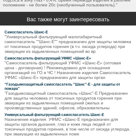
подсоса в зону глаз - 0,4%. Время перевода изделия в рабочее
положение - не более 20с (необученный пользователь)."
Вас также могут заинтересовать
Самоспасатель Шанс-Е
"Универсальный фильтрующий малогабаритный
самоспасатель ""Шанс-Е"" предназначен для защиты человека
от токсичных продуктов горения (в т.ч. оксида углерода) при
эвакуации из задымленных помещений во вр
Самоспасатель фильтрующий УФМС «Шанс-Е»
"Самоспасатель фильтрующий УФМС «Шанс-Е» (оптовая
цена - договорная) ! Рекомендовано для оснащения
организаций по ГО и ЧС ! Назначение изделия Самоспасатель
УФМС «Шанс-Е» предназначен для защиты орган
"Газодымозащитный самоспасатель "Шанс"-Е - для защиты от
пожара"
"Газодымозащитный самоспасатель «Шанс"-Е Предназначен
для защиты человека от токсичных продуктов горения при
эвакуации из задымленных помещений (жилых и
производственных зданий, офисов, образовательны
Универсальный фильтрующий самоспасатель Шанс-Е
Назначение изделия: УФМС «Шанс-Е предназначен для
защиты органов дыхания, глаз и кожи лица людей от
токсичных продуктов горения, в том числе от оксида углерода,
при эвакуации из задымленных поме