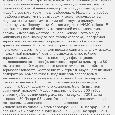
возраста от 12 лет. При этом, в надетом положении для людей с
большим лицом нижняя часть полумаски должна находится
(примыкать) в углублении между ртом и подбородком, для
людей с малым лицом - под подбородком. Изделие не требует
подбора и подгонки по размерам, и может использоваться
людьми, в том числе имеющими объемную и длинную
прическу, усы, бороду, очки. Состав изделия: УФМС «Шанс"-Е
состоит из лицевой части, изготовленной из термостойкого
поливинилхлорида желтого или оранжевого цвета в виде
капюшона (закрывающего всю голову человека), прозрачной
термостойкой поливинилхлоридной пленки с общим полем
зрения не менее 70, эластичного регулируемого оголовья,
полумаски с двумя клапанами вдоха и одним клапаном выдоха
и защитной накладкой клапана выдоха из огнестойкого
термоэластопласта желтого цвета, двух фильтрующе-
поглощающих патронов (пластиковые коробки диаметром 80
мм и высотой 40 мм) закрытые манжетами из огнестойкого
термоэластопласта желтого цвета и герметизирующего шейного
обтюратора. Комплектность изделия: •самоспасатель в
металлизированной вакуумной упаковке - 1 шт., •матерчатая
сумка с молнией - 1 шт. ; •паспорт изделия (в сумке для
ношения). Срок гарантийного хранения: 5 лет (в штатной
вакуумной упаковке). Масса изделия: не более 600 г (без
упаковки). Сопротивление дыханию: на вдохе - 720 Па, на
выдохе -150 Па при 95 л/мин. Устойчивость к воспламенению:
материалы самоспасателя не воспламеняются после
извлечения из пламени с температурой 850 С0. Коэффициент
проникания и подсоса в зону дыхания - 1,75%. Коэффициент