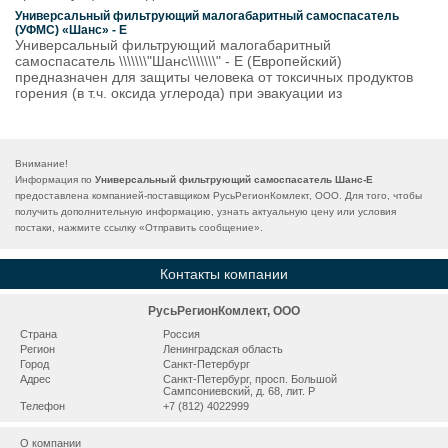
Универсальный фильтрующий малогабаритный самоспасатель
(УФМС) «Шанс» - Е
Универсальный фильтрующий малогабаритный
самоспасатель \\\\\\\"Шанс\\\\\\\" - Е (Европейский)
предназначен для защиты человека от токсичных продуктов
горения (в т.ч. оксида углерода) при эвакуации из
Внимание!
Информация по
Универсальный фильтрующий самоспасатель Шанс-Е
предоставлена компанией-поставщиком РусьРегионКомлект, ООО. Для того, чтобы
получить дополнительную информацию, узнать актуальную цену или условия
постаки, нажмите ссылку «
Отправить сообщение
».
Контакты компании
РусьРегионКомлект, ООО
Страна
Россия
Регион
Ленинградская область
Город
Санкт-Петербург
Адрес
Санкт-Петербург, просп. Большой
Сампсониевский, д. 68, лит. Р
Телефон
+7 (812) 4022999
О компании