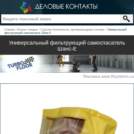
Главная
Каталог товаров
Средства безопасности, противопожарные системы
Универсальный
фильтрующий самоспасатель Шанс-Е
Универсальный фильтрующий самоспасатель
Шанс-Е
Реклама www.tfsystems.ru