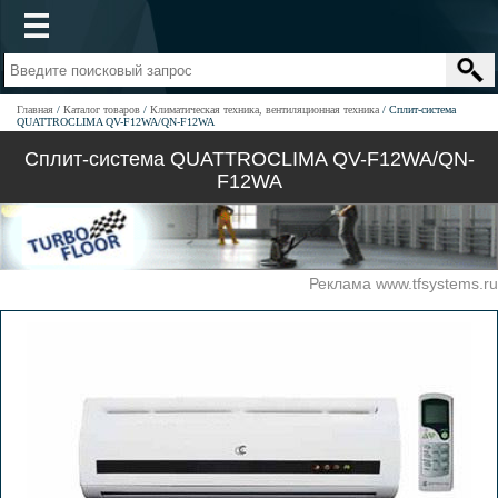
Главная
Каталог товаров
Климатическая техника, вентиляционная техника
Сплит-система
QUATTROCLIMA QV-F12WA/QN-F12WA
Сплит-система QUATTROCLIMA QV-F12WA/QN-
F12WA
Реклама www.tfsystems.ru