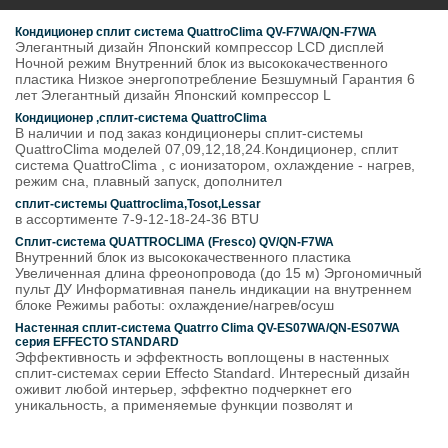
Кондиционер сплит система QuattroClima QV-F7WA/QN-F7WA
Элегантный дизайн Японский компрессор LCD дисплей
Ночной режим Внутренний блок из высококачественного
пластика Низкое энергопотребление Безшумный Гарантия 6
лет Элегантный дизайн Японский компрессор L
Кондиционер ,сплит-система QuattroClima
В наличии и под заказ кондиционеры сплит-системы
QuattroClima моделей 07,09,12,18,24.Кондиционер, сплит
система QuattroClima , с ионизатором, охлаждение - нагрев,
режим сна, плавный запуск, дополнител
сплит-системы Quattroclima,Tosot,Lessar
в ассортименте 7-9-12-18-24-36 BTU
Сплит-система QUATTROCLIMA (Fresco) QV/QN-F7WA
Внутренний блок из высококачественного пластика
Увеличенная длина фреонопровода (до 15 м) Эргономичный
пульт ДУ Информативная панель индикации на внутреннем
блоке Режимы работы: охлаждение/нагрев/осуш
Настенная сплит-система Quatrro Clima QV-ES07WA/QN-ES07WA
серия EFFECTO STANDARD
Эффективность и эффектность воплощены в настенных
сплит-системах серии Effecto Standard. Интересный дизайн
оживит любой интерьер, эффектно подчеркнет его
уникальность, а применяемые функции позволят и