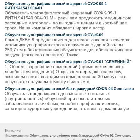
Облучатель ультрафиолетовый кварцевый ОУФК-09-1
ЯИТН.941543.004-01
Облучатель ультрафиолетовый кварцевый ОУФК-09-1
ЯИТН.941543.004-01 Мы рады вам предложить медицинские
расходные материалы по выгодным ценам и в кротчайшие
сроки. Наша компания обладает широким ассор
Облучатель ультрафиолетовый кварцевый ОУФК-09
Лампа ДКБУ-9 предназначена для использования в качестве
источника ультрафиолетового излучения с длиной волны
253,7 нм в бактерицидных облучателях для обеззараживания
воздуха (согласно паспорта). Также
Облучатель ультрафиолетовый кварцевый ОУФК-01 "СЕМЕЙНЫЙ"
1. Общее кварцевание помещений (применяется во всех
лечебных учреждениях) Открываем переднюю заслонку,
включаем в сеть, выходим из помещения на 30 минут - и в
результате получаем комнату с чистым с
Облучатель ультрафиолетовый бактерицидный ОУФБ-04 Солнышко
Облучатель предназначен для местных локальных
(внутриполостных) облучений при воспалительных
заболеваниях в лечебных, лечебно-профилактических,
санаторно-курортных учреждениях, а так же в домашних усл
Внимание!
Информация по
Облучатель ультрафиолетовый кварцевый ОУФв-01 Солнышко