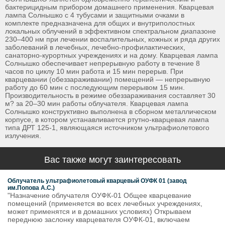
бактерицидным прибором домашнего применения. Кварцевая
лампа Солнышко с 4 тубусами и защитными очками в
комплекте предназначена для общих и внутриполостных
локальных облучений в эффективном спектральном диапазоне
230–400 нм при лечении воспалительных, кожных и ряда других
заболеваний в лечебных, лечебно-профилактических,
санаторно-курортных учреждениях и на дому. Кварцевая лампа
Солнышко обеспечивает непрерывную работу в течение 8
часов по циклу 10 мин работа и 15 мин перерыв. При
кварцевании (обеззараживании) помещений — непрерывную
работу до 60 мин с последующим перерывом 15 мин.
Производительность в режиме обеззараживания составляет 30
м? за 20–30 мин работы облучателя. Кварцевая лампа
Солнышко конструктивно выполнена в сборном металлическом
корпусе, в котором устанавливается ртутно-кварцевая лампа
типа ДРТ 125-1, являющаяся источником ультрафиолетового
излучения.
Вас также могут заинтересовать
Облучатель ультрафиолетовый кварцевый ОУФК 01 (завод
им.Попова А.С.)
"Назначение облучателя ОУФК-01 Общее кварцевание
помещений (применяется во всех лечебных учреждениях,
может применятся и в домашних условиях) Открываем
переднюю заслонку кварцевателя ОУФК-01, включаем