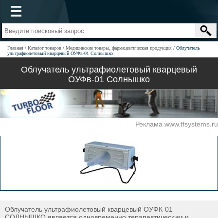
Главная
Каталог товаров
Медицинские товары, фармацевтическая продукция
Облучатель
ультрафиолетовый кварцевый ОУФв-01 Солнышко
Облучатель ультрафиолетовый кварцевый
ОУФв-01 Солнышко
Реклама www.tfsystems.ru
Облучатель ультрафиолетовый кварцевый ОУФК-01
СОЛНЫШКО является одновременно терапевтическим и