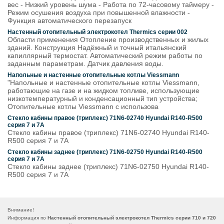
вес - Низкий уровень шума - Работа по 72-часовому таймеру -
Режим осушения воздуха при повышенной влажности -
Функция автоматического перезапуск
Настенный отопительный электрокотел Thermics серии 002
Области применения Отопление производственных и жилых
зданий. Конструкция Надёжный и точный итальянский
капиллярный термостат. Автоматический режим работы по
заданным параметрам. Датчик давления воды.
Напольные и настенные отопительные котлы Viessmann
"Напольные и настенные отопительные котлы Viessmann,
работающие на газе и на жидком топливе, использующие
низкотемпературный и конденсационный тип устройства;
Отопительные котлы Viessmann с использова
Стекло кабины правое (триплекс) 71N6-02740 Hyundai R140-R500
серия 7 и 7A
Стекло кабины правое (триплекс) 71N6-02740 Hyundai R140-
R500 серия 7 и 7A
Стекло кабины заднее (триплекс) 71N6-02750 Hyundai R140-R500
серия 7 и 7A
Стекло кабины заднее (триплекс) 71N6-02750 Hyundai R140-
R500 серия 7 и 7A
Внимание!
Информация по
Настенный отопительный электрокотел Thermics серии 710 и 720