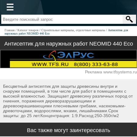
Главная
Каталог товаров
Строительные материалы, отделочные материалы
Антисептик для
наружных работ NEOMID 440 Eco
Антисептик для наружных работ NEOMID 440 Eco
Реклама www.tfsystems.ru
Бесцветный антисептик для защиты древесины внутри и
снаружи помещений, в том числе для работ в помещениях с
высокой влажностью. Защищает древесину различных пород от
гниения, поражения дереворазрушающими и
деревоокрашивающими плесневыми грибами, насекомыми-
древоточцами, водорослями, мхами, лишайниками.Срок
защиты: до 25 лет.Концентрация: 1:9.Расход:250-350г/м2
Вас также могут заинтересовать