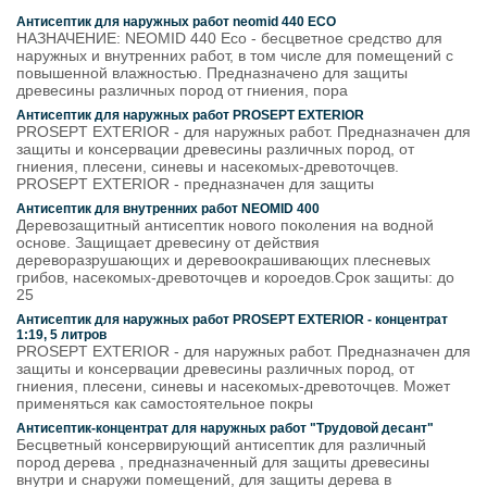
Антисептик для наружных работ neomid 440 ECO
НАЗНАЧЕНИЕ: NEOMID 440 Eco - бесцветное средство для
наружных и внутренних работ, в том числе для помещений с
повышенной влажностью. Предназначено для защиты
древесины различных пород от гниения, пора
Антисептик для наружных работ PROSEPT EXTERIOR
PROSEPT EXTERIOR - для наружных работ. Предназначен для
защиты и консервации древесины различных пород, от
гниения, плесени, синевы и насекомых-древоточцев.
PROSEPT EXTERIOR - предназначен для защиты
Антисептик для внутренних работ NEOMID 400
Деревозащитный антисептик нового поколения на водной
основе. Защищает древесину от действия
дереворазрушающих и деревоокрашивающих плесневых
грибов, насекомых-древоточцев и короедов.Срок защиты: до
25
Антисептик для наружных работ PROSEPT EXTERIOR - концентрат
1:19, 5 литров
PROSEPT EXTERIOR - для наружных работ. Предназначен для
защиты и консервации древесины различных пород, от
гниения, плесени, синевы и насекомых-древоточцев. Может
применяться как самостоятельное покры
Антисептик-концентрат для наружных работ "Трудовой десант"
Бесцветный консервирующий антисептик для различный
пород дерева , предназначенный для защиты древесины
внутри и снаружи помещений, для защиты дерева в