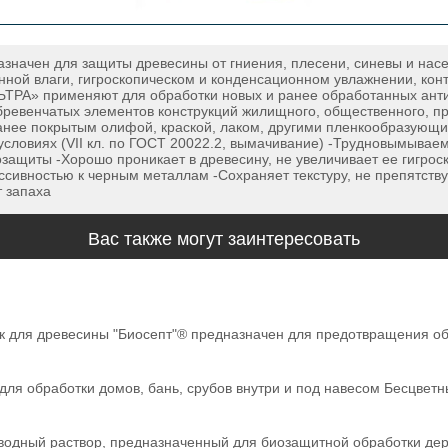
ачен для защиты древесины от гниения, плесени, синевы и насе
ной влаги, гигроскопическом и конденсационном увлажнении, конт
ТРА» применяют для обработки новых и ранее обработанных антисе
, бревенчатых элементов конструкций жилищного, общественного, п
анее покрытым олифой, краской, лаком, другими пленкообразую
словиях (VII кл. по ГОСТ 20022.2, вымачивание) -Трудновымывае
защиты -Хорошо проникает в древесину, не увеличивает ее гигроск
ссивностью к черным металлам -Сохраняет текстуру, не препятст
 запаха
Вас также могут заинтересовать
для древесины "Биосепт"® предназначен для предотвращения обра
для обработки домов, бань, срубов внутри и под навесом Бесцвет
водный раствор, предназначенный для биозащитной обработки дер