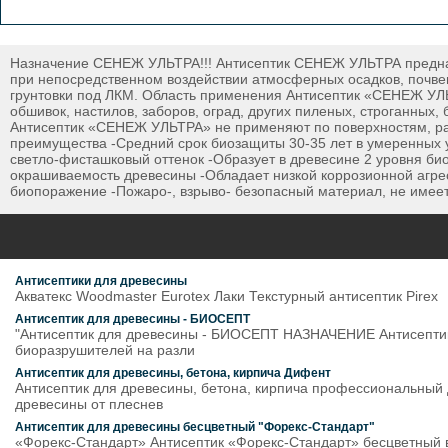
Назначение СЕНЕЖ УЛЬТРА!!! Антисептик СЕНЕЖ УЛЬТРА предназн
при непосредственном воздействии атмосферных осадков, почвен
грунтовки под ЛКМ. Область применения Антисептик «СЕНЕЖ УЛЬ
обшивок, настилов, заборов, оград, других пиленых, строганных
Антисептик «СЕНЕЖ УЛЬТРА» не применяют по поверхностям, р
преимущества -Средний срок биозащиты 30-35 лет в умеренных у
светло-фисташковый оттенок -Образует в древесине 2 уровня био
окрашиваемость древесины -Обладает низкой коррозионной агре
биопоражение -Пожаро-, взрыво- безопасный материал, не имеет
Антисептики для древесины
Акватекс Woodmaster Eurotex Лаки Текстурный антисептик Pirex
Антисептик для древесины - БИОСЕПТ
"Антисептик для древесины - БИОСЕПТ НАЗНАЧЕНИЕ Антисептик 
биоразрушителей на разли
Антисептик для древесины, бетона, кирпича Дифент
Антисептик для древесины, бетона, кирпича профессиональный 
древесины от плеснев
Антисептик для древесины бесцветный "Форекс-Стандарт"
«Форекс-Стандарт» Антисептик «Форекс-Стандарт» бесцветный 