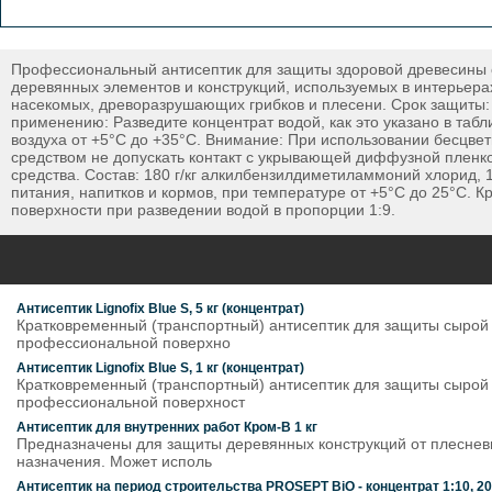
Профессиональный антисептик для защиты здоровой древесины от
деревянных элементов и конструкций, используемых в интерьера
насекомых, древоразрушающих грибков и плесени. Срок защиты: в
применению: Разведите концентрат водой, как это указано в та
воздуха от +5°C до +35°С. Внимание: При использовании бесцве
средством не допускать контакт с укрывающей диффузной пленко
средства. Состав: 180 г/кг алкилбензилдиметиламмоний хлорид, 1
питания, напитков и кормов, при температуре от +5°С до 25°С. К
поверхности при разведении водой в пропорции 1:9.
Антисептик Lignofix Blue S, 5 кг (концентрат)
Кратковременный (транспортный) антисептик для защиты сырой д
профессиональной поверхно
Антисептик Lignofix Blue S, 1 кг (концентрат)
Кратковременный (транспортный) антисептик для защиты сырой д
профессиональной поверхност
Антисептик для внутренних работ Кром-В 1 кг
Предназначены для защиты деревянных конструкций от плеснев
назначения. Может исполь
Антисептик на период строительства PROSEPT BiO - концентрат 1:10, 2