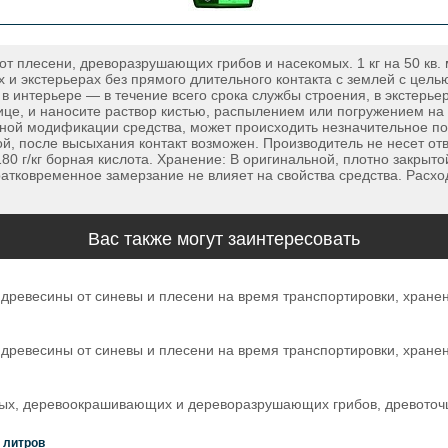
 плесени, древоразрушающих грибов и насекомых. 1 кг на 50 кв.
х и экстерьерах без прямого длительного контакта с землей с це
 интерьере — в течение всего срока службы строения, в экстерьер
блице, и наносите раствор кистью, распылением или погружением 
тной модификации средства, может происходить незначительное п
й, после высыхания контакт возможен. Производитель не несет от
80 г/кг борная кислота. Хранение: В оригинальной, плотно закрыто
ратковременное замерзание не влияет на свойства средства. Расход
Вас также могут заинтересовать
ревесины от синевы и плесени на время транспортировки, хранения
ревесины от синевы и плесени на время транспортировки, хранения
ых, деревоокрашивающих и дереворазрушающих грибов, древоточц
0 литров