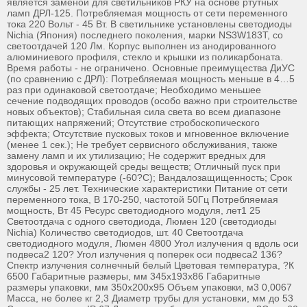
является заменой для светильников РКУ на основе ртутных
ламп ДРЛ-125. Потребляемая мощность от сети переменного
тока 220 Вольт - 45 Вт. В светильнике установлены светодиоды
Nichia (Япония) последнего поколения, марки NS3W183T, со
светоотдачей 120 Лм. Корпус выполнен из анодированного
алюминиевого профиля, стекло и крышки из поликарбоната.
Время работы - не ограничено. Основные преимущества ДиУС
(по сравнению с ДРЛ): Потребляемая мощность меньше в 4…5
раз при одинаковой светоотдаче; Необходимо меньшее
сечение подводящих проводов (особо важно при строительстве
новых объектов); Стабильная сила света во всем диапазоне
питающих напряжений; Отсутствие стробоскопического
эффекта; Отсутствие пусковых токов и мгновенное включение
(менее 1 сек.); Не требует сервисного обслуживания, также
замену ламп и их утилизацию; Не содержит вредных для
здоровья и окружающей среды веществ; Отличный пуск при
минусовой температуре (-60?С); Вандалозащищенность; Срок
службы - 25 лет. Технические характеристики Питание от сети
переменного тока, В 170-250, частотой 50Гц Потребляемая
мощность, Вт 45 Ресурс светодиодного модуля, лет1 25
Светоотдача с одного светодиода, Люмен 120 (светодиоды
Nichia) Количество светодиодов, шт. 40 Светоотдача
светодиодного модуля, Люмен 4800 Угол излучения q вдоль оси
подвеса2 120? Угол излучения q поперек оси подвеса2 136?
Спектр излучения солнечный белый Цветовая температура, ?К
6500 Габаритные размеры, мм 345х193х86 Габаритные
размеры упаковки, мм 350х200х95 Объем упаковки, м3 0,0067
Масса, не более кг 2,3 Диаметр трубы для установки, мм до 53