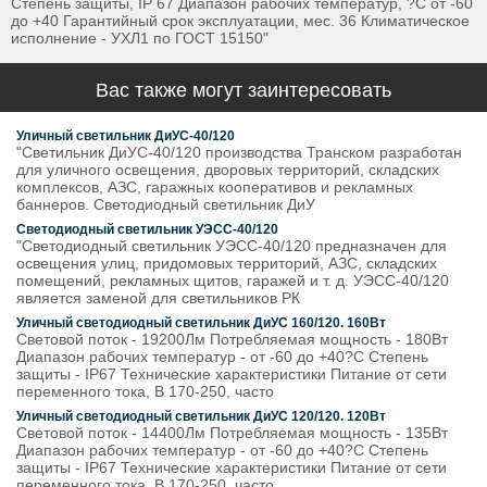
Степень защиты, IP 67 Диапазон рабочих температур, ?С от -60
до +40 Гарантийный срок эксплуатации, мес. 36 Климатическое
исполнение - УХЛ1 по ГОСТ 15150"
Вас также могут заинтересовать
Уличный светильник ДиУС-40/120
"Светильник ДиУС-40/120 производства Транском разработан
для уличного освещения, дворовых территорий, складских
комплексов, АЗС, гаражных кооперативов и рекламных
баннеров. Светодиодный светильник ДиУ
Светодиодный светильник УЭСС-40/120
"Светодиодный светильник УЭСС-40/120 предназначен для
освещения улиц, придомовых территорий, АЗС, складских
помещений, рекламных щитов, гаражей и т. д. УЭСС-40/120
является заменой для светильников РК
Уличный светодиодный светильник ДиУС 160/120. 160Вт
Световой поток - 19200Лм Потребляемая мощность - 180Вт
Диапазон рабочих температур - от -60 до +40?С Степень
защиты - IP67 Технические характеристики Питание от сети
переменного тока, В 170-250, часто
Уличный светодиодный светильник ДиУС 120/120. 120Вт
Световой поток - 14400Лм Потребляемая мощность - 135Вт
Диапазон рабочих температур - от -60 до +40?С Степень
защиты - IP67 Технические характеристики Питание от сети
переменного тока, В 170-250, часто