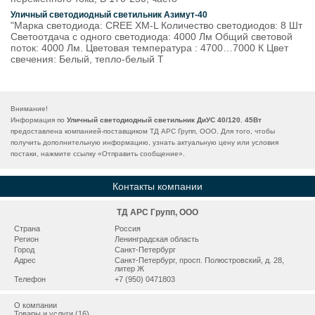
Уличный светодиодный светильник Азимут-40
"Марка светодиода: CREE XM-L Количество светодиодов: 8 Шт
Светоотдача с одного светодиода: 4000 Лм Общий световой
поток: 4000 Лм. Цветовая температура : 4700…7000 К Цвет
свечения: Белый, тепло-белый Т
Внимание!
Информация по
Уличный светодиодный светильник ДиУС 40/120. 45Вт
предоставлена компанией-поставщиком ТД АРС Групп, ООО. Для того, чтобы
получить дополнительную информацию, узнать актуальную цену или условия
постаки, нажмите ссылку «
Отправить сообщение
».
Контакты компании
ТД АРС Групп, ООО
Страна
Россия
Регион
Ленинградская область
Город
Санкт-Петербург
Адрес
Санкт-Петербург, просп. Полюстровский, д. 28,
литер Ж
Телефон
+7 (950) 0471803
О компании
Товары и услуги (16)