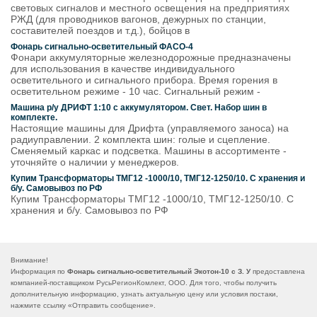
световых сигналов и местного освещения на предприятиях
РЖД (для проводников вагонов, дежурных по станции,
составителей поездов и т.д.), бойцов в
Фонарь сигнально-осветительный ФАСО-4
Фонари аккумуляторные железнодорожные предназначены
для использования в качестве индивидуального
осветительного и сигнального прибора. Время горения в
осветительном режиме - 10 час. Сигнальный режим -
Машина р/у ДРИФТ 1:10 с аккумулятором. Свет. Набор шин в
комплекте.
Настоящие машины для Дрифта (управляемого заноса) на
радиуправлении. 2 комплекта шин: голые и сцепление.
Сменяемый каркас и подсветка. Машины в ассортименте -
уточняйте о наличии у менеджеров.
Купим Трансформаторы ТМГ12 -1000/10, ТМГ12-1250/10. С хранения и
б/у. Самовывоз по РФ
Купим Трансформаторы ТМГ12 -1000/10, ТМГ12-1250/10. С
хранения и б/у. Самовывоз по РФ
Внимание!
Информация по
Фонарь сигнально-осветительный Экотон-10 с З. У
предоставлена
компанией-поставщиком РусьРегионКомлект, ООО. Для того, чтобы получить
дополнительную информацию, узнать актуальную цену или условия постаки,
нажмите ссылку «
Отправить сообщение
».