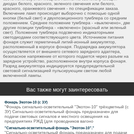
диодах белого, красного, зеленого свечения или белого,
красного, оранжевого свечения - по спецификации заказа.
Включение ламп происходит выборочно с помощью одной
кнопки (белый свет) и двухпозиционного тумблера со средним
положением. Среднее положение тумблера - «выключено», две
другие позиции тумблера - «включено» (красный или зеленый
свет). Положение тумблера подсвечено индикаторными
светодиодами соответствующего цвета. Источником питания
фонаря служит герметичный литий-ионный аккумулятор,
расположенный в корпусе фонаря. Подзарядка аккумулятора
осуществляется от внешнего сетевого зарядного адаптера,
безопасное напряжение от которого подается через разъем на
зарядное устройство, расположенное внутри корпуса фонаря.
Разряд аккумулятора индицируется предупредительной
световой сигнализацией пульсирующим светом любой
включенной лампы.
Вас также могут заинтересовать
Фонарь Экотон-10 (с ЗУ)
"Фонарь сигнально-осветительный "Экотон-10" трёхцветный (с
ЗУ) Сигнально-осветительный фонарь предназначен для
подачи световых сигналов и местного освещения на
предприятиях РЖД (для проводников вагоно
"Сигнально-осветительный фонарь "Экотон-10"."
"Сигнально-осветительный фонарь предназначен для подачи