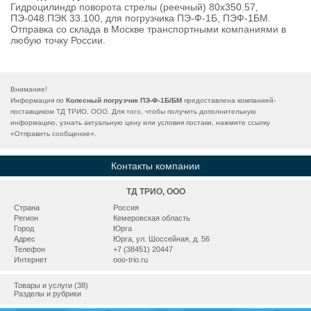
Гидроцилиндр поворота стрелы (реечный) 80х350.57,
ПЭ-048.ПЭК 33.100, для погрузчика ПЭ-Ф-1Б, ПЭФ-1БМ.
Отправка со склада в Москве транспортными компаниями в
любую точку России.
Внимание!
Информация по
Колесный погрузчик ПЭ-Ф-1Б/БМ
предоставлена компанией-
поставщиком ТД ТРИО, ООО. Для того, чтобы получить дополнительную
информацию, узнать актуальную цену или условия постаки, нажмите ссылку
«
Отправить сообщение
».
Контакты компании
ТД ТРИО, ООО
Страна
Россия
Регион
Кемеровская область
Город
Юрга
Адрес
Юрга, ул. Шоссейная, д. 56
Телефон
+7 (38451) 20447
Интернет
ooo-trio.ru
Товары и услуги (38)
Разделы и рубрики