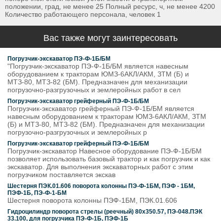
положении, град, не менее 25 Полный ресурс, ч, не менее 4200
Количество работающего персонала, человек 1
Вас также могут заинтересовать
Погрузчик-экскаватор ПЭ-Ф-1Б/БМ
"Погрузчик-экскаватор ПЭ-Ф-1Б/БМ является навесным
оборудованием к тракторам ЮМЗ-6АКЛ/АКМ, ЗТМ (Б) и
МТЗ-80, МТЗ-82 (БМ). Предназначен для механизации
погрузочно-разгрузочных и землеройных работ в сел
Погрузчик-экскаватор грейферный ПЭ-Ф-1Б/БМ
Погрузчик-экскаватор грейферный ПЭ-Ф-1Б/БМ является
навесным оборудованием к тракторам ЮМЗ-6АКЛ/АКМ, ЗТМ
(Б) и МТЗ-80, МТЗ-82 (БМ). Предназначен для механизации
погрузочно-разгрузочных и землеройных р
Погрузчик-экскаватор грейферный ПЭ-Ф-1Б/БМ
Погрузчик-экскаватор Навесное оборудование ПЭ-Ф-1Б/БМ
позволяет использовать базовый трактор и как погрузчик и как
экскаватор. Для выполнения экскаваторных работ с этим
погрузчиком поставляется экскав
Шестерня ПЭК.01.606 поворота колонны ПЭ-Ф-1БМ, ПЭФ - 1БМ,
ПЭФ-1Б, ПЭ-Ф-1-БМ
Шестерня поворота колонны ПЭФ-1БМ, ПЭК.01.606
Гидроцилиндр поворота стрелы (реечный) 80х350.57, ПЭ-048.ПЭК
33.100, для погрузчика ПЭ-Ф-1Б, ПЭФ-1Б