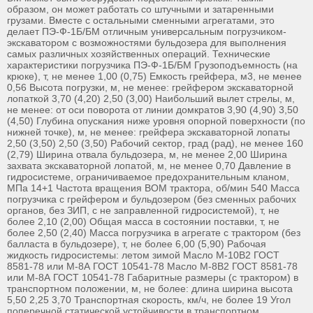
образом, он может работать со штучными и затаренными
грузами. Вместе с остальными сменными агрегатами, это
делает ПЭ-Ф-1Б/БМ отличным универсальным погрузчиком-
экскаватором с возможностями бульдозера для выполнения
самых различных хозяйственных операций. Технические
характеристики погрузчика ПЭ-Ф-1Б/БМ Грузоподъемность (на
крюке), т, не менее 1,00 (0,75) Емкость грейфера, м3, не менее
0,56 Высота погрузки, м, не менее: грейфером экскаваторной
лопаткой 3,70 (4,20) 2,50 (3,00) Наибольший вылет стрелы, м,
не менее: от оси поворота от линии домкратов 3,90 (4,90) 3,50
(4,50) Глубина опускания ниже уровня опорной поверхности (по
нижней точке), м, не менее: грейфера экскаваторной лопаты
2,50 (3,50) 2,50 (3,50) Рабочий сектор, град (рад), не менее 160
(2,79) Ширина отвала бульдозера, м, не менее 2,00 Ширина
захвата экскаваторной лопатой, м, не менее 0,70 Давление в
гидросистеме, ограничиваемое предохранительным кланом,
МПа 14+1 Частота вращения ВОМ трактора, об/мин 540 Масса
погрузчика с грейфером и бульдозером (без сменных рабочих
органов, без ЗИП, с не заправленной гидросистемой), т, не
более 2,10 (2,00) Общая масса в состоянии поставки, т, не
более 2,50 (2,40) Масса погрузчика в агрегате с трактором (без
балласта в бульдозере), т, не более 6,00 (5,90) Рабочая
жидкость гидросистемы: летом зимой Масло М-10В2 ГОСТ
8581-78 или М-8А ГОСТ 10541-78 Масло М-8В2 ГОСТ 8581-78
или М-8А ГОСТ 10541-78 Габаритные размеры (с трактором) в
транспортном положении, м, не более: длина ширина высота
5,50 2,25 3,70 Транспортная скорость, км/ч, не более 19 Угол
поперечной статической устойчивости в транспортном