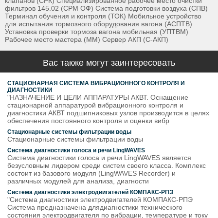
клапанов (СРК) Специализированное рабочее место очистки
фильтров 145.02 (СРМ ОФ) Система подготовки воздуха (СПВ)
Терминал обучения и контроля (ТОК) Мобильное устройство
для испытания тормозного оборудования вагона (АСПТВ)
Установка проверки тормоза вагона мобильная (УПТВМ)
Рабочее место мастера (ММ) Сервер АКП (С-АКП)
Вас также могут заинтересовать
СТАЦИОНАРНАЯ СИСТЕМА ВИБРАЦИОННОГО КОНТРОЛЯ И
ДИАГНОСТИКИ
"НАЗНАЧЕНИЕ И ЦЕЛИ АППАРАТУРЫ АКВТ. Оснащение
стационарной аппаратурой вибрационного контроля и
диагностики АКВТ подшипниковых узлов производится в целях
обеспечения постоянного контроля и оценки вибр
Стационарные системы фильтрации воды
Стационарные системы фильтрации воды
Система диагностики голоса и речи LingWAVES
Система диагностики голоса и речи LingWAVES является
безусловным лидером среди систем своего класса. Комплекс
состоит из базового модуля (LingWAVES Recorder) и
различных модулей для анализа, диагности
Система диагностики электродвигателей КОМПАКС-РПЭ
"Система диагностики электродвигателей КОМПАКС-РПЭ
Система предназначена длядиагностики технического
состояния электродвигателя по вибрации, температуре и току