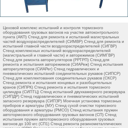
Цеховой комплекс испытаний и контроля тормозного
оборудования грузовых вагонов на участке автоконтрольного
пункта (АКП) Стенд для ремонта и испытаний магистральных
частей воздухораспределителей (СИМВР) Стенд для ремонта и
испытаний главной части воздухораспределителей (СИГВР)
Стенд комплексных испытаний воздухораспределителей
(магистральной и главной части) и авторежимов (СИМГВР)
Стенд для ремонта авторегуляторов (РРТРП) Стенд для
ремонта и испытания авторежимов (СИАРеж) Стенд испытания
авторегуляторов (СИАРег) Стенд гидравлических и
пневматических испытаний соединительных рукавов (СИПСР)
Стенд для комплектования соединительных рукавов (СКСР)
Стенд ремонта и испытания концевых и разобщительных
кранов (СИПРК) Стенд ремонта и испытания тормозного
цилиндра (СИПТЦ) Стенд испытаний двухкамерного резервуара
(СИПДР) Стенд гидравлических и пневматических испытаний
запасного резервуара (СИПЗР) Моечная установка тормозных
приборов и арматуры (МУ) Стенд сухой очистки тормозного
оборудования и арматуры (РМСО) Стенд испытания пружин
автотормозного оборудования грузовых вагонов (СП) Стенд
испытания пружин автотормозного оборудования грузовых
вагонов до 100 кгс (СП1) Стенд ремонта резинометаллических