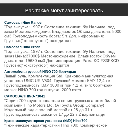
Вас также могут заинтересовать
Самосвал Hino Ranger
"Год выпуска: 1997 г. Состояние техники: б/у Наличие: под
заказ Местонахождение: Владивосток Объем двигателя: 8000
см3 Грузоподъемность борта: 5 т. Доп. информация:
Грузовик("конструктор") находится в
Самосвал Hino Profia
"Год выпуска: 1997 г. Состояние техники: б/у Наличие: под
заказ Цена:37000$ Местонахождение: Владивосток Объем
двигателя: 19680 см3 Доп. информация: Рама KC-FS3FKCD.
Грузовик("конструктор") находится
Автомобиль грузовой HINO 700 борт+кран
Левый руль. Комплектация Std. Краново-манипуляторная
установка UNIC UR-V504. Грузовой момент КМУ 12,4 тм.
Грузоподъемность КМУ 3030 кг при 4,1 м. тип: борт+кран
марка: HINO 700 год выпуска: 2009 катег
САМОСВАЛ HINO-73041
"Серия 700 крупнотоннажная серия грузовых автомобилей
компании Hino Motors Ltd. (A Toyota Group Company)
Модельный ряд с полной массой от 28 до 31 т
Грузоподъемность шасси от 17 до 22 т 2 варианта дл
Крано-манипуляторная установка (КМУ) Hino 700
"Технические характеристики Hino 700: Коммерческое