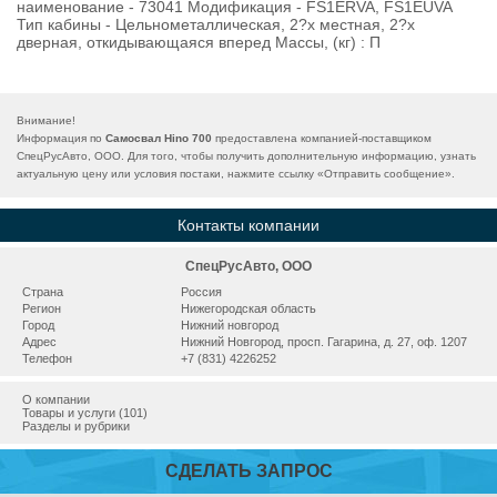
наименование - 73041 Модификация - FS1ERVA, FS1EUVA
Тип кабины - Цельнометаллическая, 2?х местная, 2?х
дверная, откидывающаяся вперед Массы, (кг) : П
Внимание!
Информация по
Самосвал Hino 700
предоставлена компанией-поставщиком
СпецРусАвто, ООО. Для того, чтобы получить дополнительную информацию, узнать
актуальную цену или условия постаки, нажмите ссылку «
Отправить сообщение
».
Контакты компании
СпецРусАвто, ООО
Страна
Россия
Регион
Нижегородская область
Город
Нижний новгород
Адрес
Нижний Новгород, просп. Гагарина, д. 27, оф. 1207
Телефон
+7 (831) 4226252
О компании
Товары и услуги (101)
Разделы и рубрики
СДЕЛАТЬ ЗАПРОС