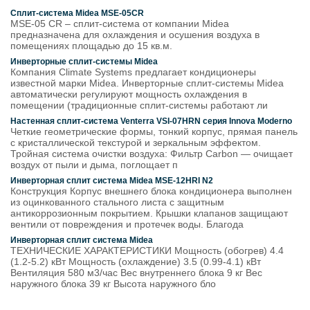
Сплит-система Midea MSE-05CR
MSE-05 СR – сплит-система от компании Midea
предназначена для охлаждения и осушения воздуха в
помещениях площадью до 15 кв.м.
Инверторные сплит-системы Midea
Компания Climate Systems предлагает кондиционеры
известной марки Midea. Инверторные сплит-системы Midea
автоматически регулируют мощность охлаждения в
помещении (традиционные сплит-системы работают ли
Настенная сплит-система Venterra VSI-07HRN серия Innova Moderno
Четкие геометрические формы, тонкий корпус, прямая панель
с кристаллической текстурой и зеркальным эффектом.
Тройная система очистки воздуха: Фильтр Carbon — очищает
воздух от пыли и дыма, поглощает п
Инверторная сплит система Midea MSE-12HRI N2
Конструкция Корпус внешнего блока кондиционера выполнен
из оцинкованного стального листа с защитным
антикоррозионным покрытием. Крышки клапанов защищают
вентили от повреждения и протечек воды. Благода
Инверторная сплит система Midea
ТЕХНИЧЕСКИЕ ХАРАКТЕРИСТИКИ Мощность (обогрев) 4.4
(1.2-5.2) кВт Мощность (охлаждение) 3.5 (0.99-4.1) кВт
Вентиляция 580 м3/час Вес внутреннего блока 9 кг Вес
наружного блока 39 кг Высота наружного бло