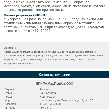
предназначена для статических испытаний образцов
металлов, арматурной стали, образцов из листового и круглого
проката на растяжение при нормальн
Машина разрывная Р-100 (100 тс)
Универсальная разрывная машина Р-100 предназначена для
статических испытаний стандартных образцов металлов на
растяжение, сжатие, изгиб при температуре (20 ±15) градусов
в соответствии с 1497, 12004.
Внимание!
Информация по
Машина разрывная МР-200 (20 тс)
предоставлена компанией-
поставщиком НПК ТехМашПрибор, ООО. Для того, чтобы получить дополнительную
информацию, узнать актуальную цену или условия постаки, нажмите ссылку
«
Отправить сообщение
».
Контакты компании
НПК ТехМашПрибор, ООО
Страна
Россия
Регион
Башкортостан
Город
Нефтекамск
Адрес
Нефтекамск, ул. Янаульская, д. 12, оф. 3.6
Телефон
+7 (34783) 36568
Интернет
npk-tm.ru