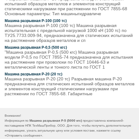
испытаний образцов металлов и элементов конструкций
статическими нагрузками при растяжении по ГОСТ 7855-68
Основные параметры: Тип машиныгидравличе
Машина разрывная Р-100 (100 тс)
Машина разрывная Р-100 (100 тс) Машина разрывная
испытательная с предельной нагрузкой 1000 кН (100 тс) по
ТУ25.7733.009-94, предназначена для статических испытаний
на растяжение образцов металлов и сп
Машина разрывная Р-0,5 (500 кгс)
"Машина разрывная Р-0,5 (500 кгс) Машина разрывная
модели Р-0,5 по ГОСТ 7855-74 предназначена для испытания
на растяжение при проволоки по ГОСТ 10446-63 и
металлической ленты и тонкого листа по ГОСТ 1
Машина разрывная Р-20 (20 тс)
Машина разрывная Р-20 (20 тс) Разрывная машина Р-20
предназначена для статических испытаний образцов металлов
и элементов конструкций статическими нагрузками при
растяжении по ГОСТ 7855-68. Габаритные
Внимание!
Информация по
Машина разрывная Р-5 (5000 кгс)
предоставлена компанией-
поставщиком НПК ТехМашПрибор, ООО. Для того, чтобы получить дополнительную
информацию, узнать актуальную цену или условия постаки, нажмите ссылку
«
Отправить сообщение
».