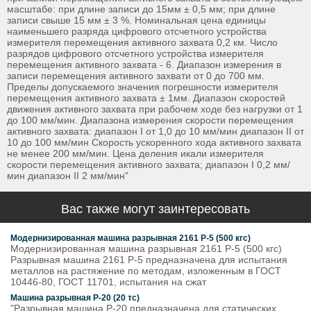
масштабе: при длине записи до 15мм ± 0,5 мм; при длине
записи свыше 15 мм ± 3 %. Номинальная цена единицы
наименьшего разряда цифрового отсчетного устройства
измерителя перемещения активного захвата 0,2 км. Число
разрядов цифрового отсчетного устройства измерителя
перемещения активного захвата - 6. Диапазон измерения в
записи перемещения активного захвати от 0 до 700 мм.
Пределы допускаемого значения погрешности измерителя
перемещения активного захвата ± 1мм. Диапазон скоростей
движения активного захвата при рабочем ходе без нагрузки от 1
до 100 мм/мин. Диапазона измерения скорости перемещения
активного захвата: диапазон I от 1,0 до 10 мм/мин диапазон II от
10 до 100 мм/мин Скорость ускоренного хода активного захвата
не менее 200 мм/мин. Цена деления икали измерителя
скорости перемещения активного захвата; диапазон I 0,2 мм/
мин диапазон II 2 мм/мин"
Вас также могут заинтересовать
Модернизированная машина разрывная 2161 Р-5 (500 кгс)
Модернизированная машина разрывная 2161 Р-5 (500 кгс)
Разрывная машина 2161 Р-5 предназначена для испытания
металлов на растяжение по методам, изложенным в ГОСТ
10446-80, ГОСТ 11701, испытания на сжат
Машина разрывная Р-20 (20 тс)
"Разрывная машина Р-20 предназначена для статических