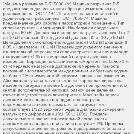
"Машина разрывная Р-5 (5000 кгс) Машина разрывная Р-5
предназначена для испытания образцов из металлов на
растяжение по ГОСТ 1497-73, а также на сжатие и изгиб и
удовлетворяет требованиям ГОСТ 7855-74. Машина
предназначена для работы в лабораторном помещении. Тип
силоизмерителя - маятниковый. Наибольшая предельная
нагрузка 50 кН. Диапазоны измерения нагрузки: диапазон I от 2
до 10 кН диапазон II от 5 до 25 кН диапазон III от 10 до 50 кН
Цена деления силоизмерителя: диапазон I 0,02 кН диапазон II
0,05 кН диапазон III 0,1 кН Пределы допускаемого значения
относительной погрешности силоизмерителя при прямом ходе
(нагружении) ±1 % от измеряемой нагрузки диапазона
измерения. Вариация показаний силоизмерителя не более 1 %
от измеряемой нагрузки в диапазоне измерения. Разность
показаний силоизмерителя между прямым и обратным ходами
не более 2% от измеряемой нагрузки в диапазоне измерения.
Абсолютная чувствительность машин в пределах диапазона
измеения нагрузки не менее 0,5 деления при приложении или
снятий дополнительной нагрузки, равной цене деления
отсчетного устройства силоизмерителя. Масштабы записи
диаграммного аппарата в координатах «нагрузка -
перемещение активного захвата»: по нагрузке I мм
соответствует 1/320 верхнего предела диапазона измерения
нагрузки; по деформации 10:1; 50:1; 100:1, Пределы
допускаемого значения относительной погрешности
диаграммного аппарата при записи нагрузки ± 2%. Пределы
допускаемого значения погрешности диаграммного аппарата
при записи перемещения активного захвата в соответствующем