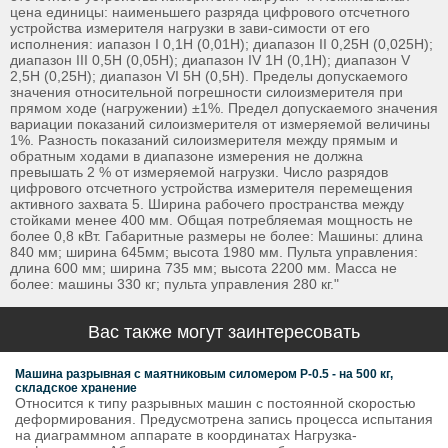
цена единицы: наименьшего разряда цифрового отсчетного
устройства измерителя нагрузки в зави-симости от его
исполнения: иапазон I 0,1Н (0,01Н); диапазон II 0,25Н (0,025Н);
диапазон III 0,5Н (0,05Н); диапазон IV 1Н (0,1Н); диапазон V
2,5Н (0,25Н); диапазон VI 5Н (0,5Н). Пределы допускаемого
значения относительной погрешности силоизмерителя при
прямом ходе (нагружении) ±1%. Предел допускаемого значения
вариации показаний силоизмерителя от измеряемой величины
1%. Разность показаний силоизмерителя между прямым и
обратным ходами в диапазоне измерения не должна
превышать 2 % от измеряемой нагрузки. Число разрядов
цифрового отсчетного устройства измерителя перемещения
активного захвата 5. Ширина рабочего пространства между
стойками менее 400 мм. Общая потребляемая мощность не
более 0,8 кВт. Габаритные размеры не более: Машины: длина
840 мм; ширина 645мм; высота 1980 мм. Пульта управления:
длина 600 мм; ширина 735 мм; высота 2200 мм. Масса не
более: машины 330 кг; пульта управления 280 кг."
Вас также могут заинтересовать
Машина разрывная с маятниковым силомером Р-0.5 - на 500 кг,
складское хранение
Относится к типу разрывных машин с постоянной скоростью
деформирования. Предусмотрена запись процесса испытания
на диаграммном аппарате в координатах Нагрузка-