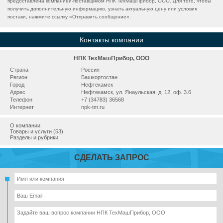
предоставлена компанией-поставщиком НПК ТехМашПрибор, ООО. Для того, чтобы
получить дополнительную информацию, узнать актуальную цену или условия
постаки, нажмите ссылку «
Отправить сообщение
».
Контакты компании
НПК ТехМашПрибор, ООО
Страна
Россия
Регион
Башкортостан
Город
Нефтекамск
Адрес
Нефтекамск, ул. Янаульская, д. 12, оф. 3.6
Телефон
+7 (34783) 36568
Интернет
npk-tm.ru
О компании
Товары и услуги (53)
Разделы и рубрики
СДЕЛАТЬ ЗАПРОС