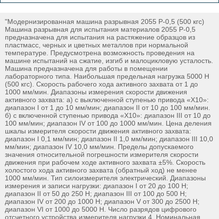
"Модернизированная машина разрывная 2055 Р-0,5 (500 кгс)
Машина разрывная для испытания материалов 2055 Р-0,5
предназначена для испытания на растяжение образцов из
пластмасс, черных и цветных металлов при нормальной
температуре. Предусмотрена возможность проведения на
машине испытаний на сжатие, изгиб и малоцикловую усталость.
Машина предназначена для работы в помещении
лабораторного типа. Наибольшая предельная нагрузка 5000 Н
(500 кгс). Скорость рабочего хода активного захвата от 1 до
1000 мм/мин. Диапазоны измерения скорости движения
активного захвата: а) с выключенной ступенью привода «Х10»:
диапазон I от 1 до 10 мм/мин; диапазон II от 10 до 100 мм/мин.
б) с включенной ступенью привода «Х10»: диапазон III от 10 до
100 мм/мин; диапазон IV от 100 до 1000 мм/мин. Цена деления
шкалы измерителя скорости движения активного захвата:
диапазон I 0,1 мм/мин; диапазон II 1,0 мм/мин; диапазон III 10,0
мм/мин; диапазон IV 10,0 мм/мин. Пределы допускаемого
значения относительной погрешности измерителя скорости
движения при рабочем ходе активного захвата ±5%. Скорость
холостого хода активного захвата (обратный ход) не менее
1000 мм/мин. Тип силоизмерителя электрический. Диапазоны
измерения и записи нагрузки: диапазон I от 20 до 100 Н;
диапазон II от 50 до 250 Н; диапазон III от 100 до 500 Н;
диапазон IV от 200 до 1000 Н; диапазон V от 300 до 2500 Н;
диапазон VI от 1000 до 5000 Н. Число разрядов цифрового
отсчетного устройства измерителя нагрузки 4. Номинальная