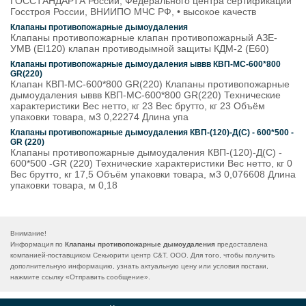
ГОССТАНДАРТА России, Федерального центра сертификации
Госстроя России, ВНИИПО МЧС РФ, • высокое качеств
Клапаны противопожарные дымоудаления
Клапаны противопожарные клапан противопожарный АЗЕ-
УМВ (EI120) клапан противодымной защиты КДМ-2 (E60)
Клапаны противопожарные дымоудаления ыввв КВП-МС-600*800
GR(220)
Клапан КВП-МС-600*800 GR(220) Клапаны противопожарные
дымоудаления ыввв КВП-МС-600*800 GR(220) Технические
характеристики Вес нетто, кг 23 Вес брутто, кг 23 Объём
упаковки товара, м3 0,22274 Длина упа
Клапаны противопожарные дымоудаления КВП-(120)-Д(С) - 600*500 -
GR (220)
Клапаны противопожарные дымоудаления КВП-(120)-Д(С) -
600*500 -GR (220) Технические характеристики Вес нетто, кг 0
Вес брутто, кг 17,5 Объём упаковки товара, м3 0,076608 Длина
упаковки товара, м 0,18
Внимание!
Информация по
Клапаны противопожарные дымоудаления
предоставлена
компанией-поставщиком Секьюрити центр С&Т, ООО. Для того, чтобы получить
дополнительную информацию, узнать актуальную цену или условия постаки,
нажмите ссылку «
Отправить сообщение
».