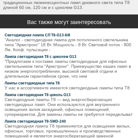
традиционных люминесцентных ламп дневного света типа T8
длиной 60 см, 120 см и с цоколем G13.
Вас также могут заинтересовать
Светодиодная лампа СЛ Т8-G13-6/8
"Аналог - светодиодная лампа для потолочного светильника
типа "Армстронг" 18 Вт. Мощность - 8 Вт. Световой поток - 800
Лм. Кооф. пульсации -
Лампа светодиодная Т8 с цоколем G13
"Предлогаем к поставке лампы светодиодные для офисных
светильником типа "Армстронг". Приемущество наших ламп в
низком энергопотреблении, высокой световой отдачи и
длительном гарантийном сроке, что нем
Лампы светодиодные типа Т8
У нас в ассортименте имеются светодиодные лампы типа Т8
Лампа светодиодная Т8 цоколь G13
Светодиодные лампы T8 — вид энергосберегающих
светодиодных ламп. Они используются для внутреннего
освещения залов заседаний, офисных помещений,
супермаркетов. Для замены лампы не требуется переделыват
Лампа светодиодная Т8-SMD-240
Светодиодная лампа Т8 применяется для освещения жилых,
офисных, торговых, промышленных и производственных
помещений и является энергосберегающей заменой