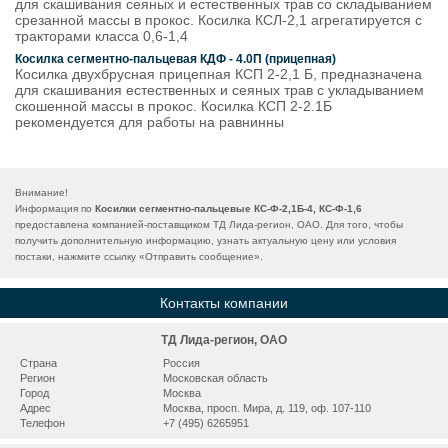
для скашивания сеяных и естественных трав со складыванием
срезанной массы в прокос. Косилка КСЛ-2,1 агрегатируется с
тракторами класса 0,6-1,4
Косилка сегментно-пальцевая КДФ - 4.0П (прицепная)
Косилка двухбрусная прицепная КСП 2-2,1 Б, предназначена
для скашивания естественных и сеяных трав с укладыванием
скошенной массы в прокос. Косилка КСП 2-2.1Б
рекомендуется для работы на равнинны
Внимание!
Информация по
Косилки сегментно-пальцевые КС-Ф-2,1Б-4, КС-Ф-1,6
предоставлена компанией-поставщиком ТД Лида-регион, ОАО. Для того, чтобы
получить дополнительную информацию, узнать актуальную цену или условия
постаки, нажмите ссылку «
Отправить сообщение
».
Контакты компании
ТД Лида-регион, ОАО
Страна
Россия
Регион
Московская область
Город
Москва
Адрес
Москва, просп. Мира, д. 119, оф. 107-110
Телефон
+7 (495) 6265951