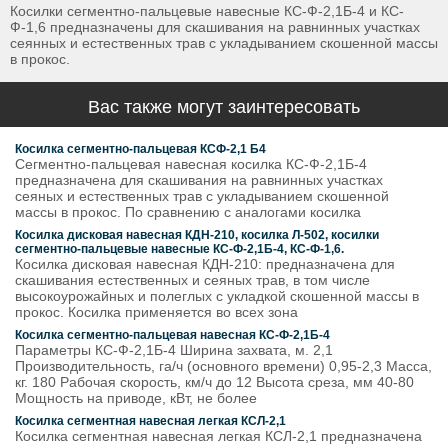
Косилки сегментно-пальцевые навесные КС-Ф-2,1Б-4 и КС-
Ф-1,6 предназначены для скашивания на равнинных участках
сеянных и естественных трав с укладыванием скошенной массы
в прокос.
Вас также могут заинтересовать
Косилка сегментно-пальцевая КСФ-2,1 Б4
Сегментно-пальцевая навесная косилка КС-Ф-2,1Б-4
предназначена для скашивания на равнинных участках
сеяных и естественных трав с укладыванием скошенной
массы в прокос. По сравнению с аналогами косилка
Косилка дисковая навесная КДН-210, косилка Л-502, косилки
сегментно-пальцевые навесные КС-Ф-2,1Б-4, КС-Ф-1,6.
Косилка дисковая навесная КДН-210: предназначена для
скашивания естественных и сеяных трав, в том числе
высокоурожайных и полеглых с укладкой скошенной массы в
прокос. Косилка применяется во всех зона
Косилка сегментно-пальцевая навесная КС-Ф-2,1Б-4
Параметры КС-Ф-2,1Б-4 Ширина захвата, м. 2,1
Производительность, га/ч (основного времени) 0,95-2,3 Масса,
кг. 180 Рабочая скорость, км/ч до 12 Высота среза, мм 40-80
Мощность на приводе, кВт, не более
Косилка сегментная навесная легкая КСЛ-2,1
Косилка сегментная навесная легкая КСЛ-2,1 предназначена