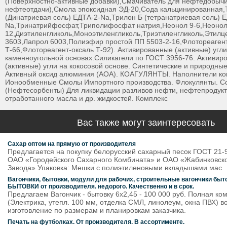
(Поверхностно-активные добавки),Смачиватель для нефтедобыч
нефтеотдачи),Смола эпоксидная ЭД-20,Сода кальцинированная,
(Динатриевая соль) ЕДТА-2-Na,Трилон Б (тетранатриевая соль) 
Na,Тринатрийфосфат,Триполифосфат натрия,Неонол 9-6,Неонол 
12,Диэтиленгликоль,Моноэтиленгликоль,Триэтиленгликоль,Этилц
3603,Лапрол 6003,Полиэфир простой ПП 5503-2-16,Флотореаген
Т-66,Флотореагент-оксаль Т-92). Активированные (активные) угл
каменноугольной основах.Силикагели по ГОСТ 3956-76. Активир
(активные) угли на кокосовой основе. Синтетические и природны
Активный оксид алюминия (АОА). КОАГУЛЯНТЫ. Наполнители кош
Ионообменные Смолы Импортного производства. Флокулянты. С
(Нефтесорбенты) Для ликвидации разливов нефти, нефтепродукт
отработанного масла и др. жидкостей. Комплекс
Вас также могут заинтересовать
Сахар оптом на прямую от производителя
Предлагается на покупку белорусский сахарный песок ГОСТ 21-
ОАО «Городейского Сахарного Комбината» и ОАО «Жабинковско
Завода» Упаковка: Мешки с полиэтиленовыми вкладышами мас
Вагончики, бытовки, модули для рабочих, строительные вагончики бы
БЫТОВКИ от производителя. недорого. Качественно и в срок.
Предлагаем Вагончик - бытовку 6х2,45 - 100 000 руб. Полная ко
(Электрика, утепл. 100 мм, отделка СМЛ, линолеум, окна ПВХ) 
изготовление по размерам и планировкам заказчика.
Печать на футболках. От производителя. В ассортименте.