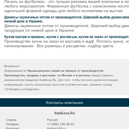
Печать на футболках - это лучшая реклама вашей компании в лю
любого мероприятия. Фирменная футболка с нанесением логоти
идеальной формой одежды для любого коллектива на выстав
Джинсы зауженные оптом от производителя. Широкий выбор джинсовой
низкой цене в Украине.
Джинсы зауженные оптом от производителя. Широкий выбор дж
продукции по низкой цене в Украине.
Кухни кантри и прованс, кухни с росписью, кухни на заказ от производи
Производство кухни на заказ из массива и мдф. Роспись кухни, 
патинирования. Все размеры и расцветки, подбор цвета.
Внимание!
Информация по
Промышленная химия на прямую от производителя
Производство, продажа и доставка. по Москве и в регионы
предоставлена
компанией-поставщиком ХимБаза.Ru. Для того, чтобы получить дополнительную
информацию, узнать актуальную цену или условия постаки, нажмите ссылку
«
Отправить сообщение
».
Контакты компании
ХимБаза.Ru
Страна
Россия
Телефон
+7 (965)-145-36-52
Интернет
himbaza04.ru