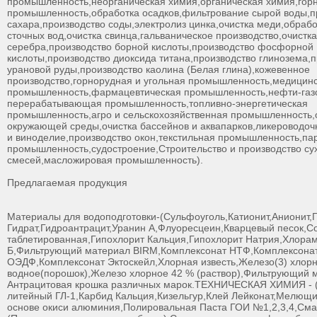
промышленность,неорганическая химия,органическая химия,гор
промышленность,обработка осадков,фильтрование сырой воды,п
сахара,производство соды,электролиз цинка,очистка меди,обрабо
сточных вод,очистка свинца,гальваническое производство,очистка
серебра,производство борной кислоты,производство фосфорной
кислоты,производство диоксида титана,производство глинозема,
урановой руды,производство каолина (Белая глина),кожевенное
производство,горнорудная и угольная промышленность,медицин
промышленность,фармацевтическая промышленность,нефти-га
перерабатывающая промышленность,топливно-энергетическая
промышленность,агро и сельскохозяйственная промышленность,
окружающей среды,очистка бассейнов и аквапарков,ликероводоч
и виноделие,производство окон,текстильная промышленность,
промышленность,судостроение,Строительство и производство су
смесей,масложировая промышленность).
Предлагаемая продукция
Материалы для водоподготовки-(Сульфоуголь,Катионит,Анионит,
Гидрат,Гидроантрацит,Уранин А,Флуоресцеин,Кварцевый песок,С
таблетированная,Гипохлорит Кальция,Гипохлорит Натрия,Хлора
Б,Фильтрующий материал BIRM,Комплексонат НТФ,Комплексона
ОЭДФ,Комплексонат Эктоскейл,Хлорная известь,Железо(3) хлорн
водное(порошок),Железо хлорное 42 % (раствор),Фильтрующий
Антрацитовая крошка различных марок.ТЕХНИЧЕСКАЯ ХИМИЯ - 
литейный ГЛ-1,Карбид Кальция,Кизельгур,Клей Лейконат,Мелющи
основе окиси алюминия,Полировальная Паста ГОИ №1,2,3,4,Сма