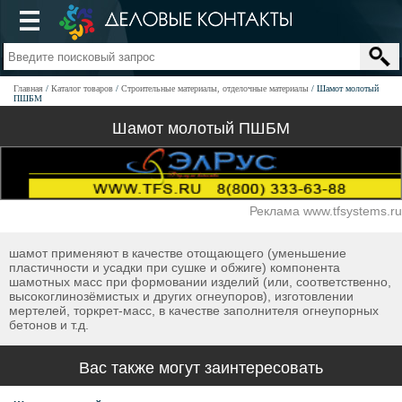
Главная
Каталог товаров
Строительные материалы, отделочные материалы
Шамот молотый
ПШБМ
Шамот молотый ПШБМ
Реклама www.tfsystems.ru
шамот применяют в качестве отощающего (уменьшение
пластичности и усадки при сушке и обжиге) компонента
шамотных масс при формовании изделий (или, соответственно,
высокоглинозёмистых и других огнеупоров), изготовлении
мертелей, торкрет-масс, в качестве заполнителя огнеупорных
бетонов и т.д.
Вас также могут заинтересовать