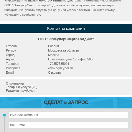
Информация по
Шамот молотый ПШБМ
предоставлена компанией-поставщиком
ООО "ОгнеупорЭнергоХолдинг". Для того, чтобы получить дополнительную
информацию, узнать актуальную цену или условия постаки, нажмите ссылку
«
Отправить сообщение
».
Контакты компании
ООО "ОгнеупорЭнергоХолдинг"
Страна
Россия
Регион
Московская область
Город
Москва
Адрес
Плеханова, дом 17, офис 505
Телефон
+79857635091
Интернет
www.ogneypor.ru
Email
Открыть
О компании
Товары и услуги (25)
Разделы и рубрики
СДЕЛАТЬ ЗАПРОС