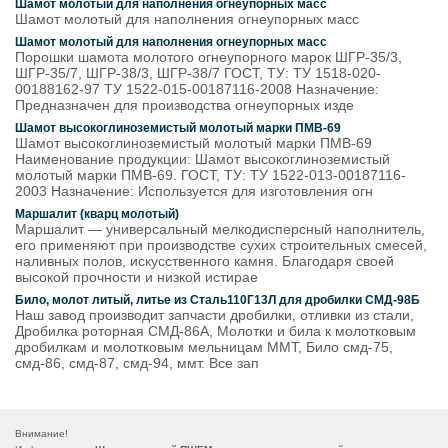
Шамот молотый для наполнения огнеупорных масс
Шамот молотый для наполнения огнеупорных масс
Шамот молотый для наполнения огнеупорных масс
Порошки шамота молотого огнеупорного марок ШГР-35/3,
ШГР-35/7, ШГР-38/3, ШГР-38/7 ГОСТ, ТУ: ТУ 1518-020-
00188162-97 ТУ 1522-015-00187116-2008 Назначение:
Предназначен для производства огнеупорных изде
Шамот высокоглиноземистый молотый марки ПМВ-69
Шамот высокоглиноземистый молотый марки ПМВ-69
Наименование продукции: Шамот высокоглиноземистый
молотый марки ПМВ-69. ГОСТ, ТУ: ТУ 1522-013-00187116-
2003 Назначение: Используется для изготовления огн
Маршалит (кварц молотый)
Маршалит — универсальный мелкодисперсный наполнитель,
его применяют при производстве сухих строительных смесей,
наливных полов, искусственного камня. Благодаря своей
высокой прочности и низкой истирае
Било, молот литый, литье из Сталь110Г13Л для дробилки СМД-98Б
Наш завод производит запчасти дробилки, отливки из стали,
Дробилка роторная СМД-86А, Молотки и била к молотковым
дробилкам и молотковым мельницам ММТ, Било смд-75,
смд-86, смд-87, смд-94, ммт. Все зап
Внимание!