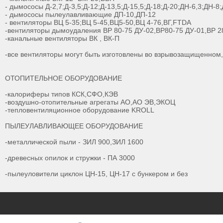
- дымососы Д-2,7;Д-3,5;Д-12;Д-13,5;Д-15,5;Д-18;Д-20;ДН-6,3;ДН-
- дымососы пылеулавливающие ДП-10,ДП-12
- вентиляторы ВЦ 5-35;ВЦ 5-45,ВЦ5-50,ВЦ 4-76,ВГ,FTDA
-вентиляторы дымоудаления ВР 80-75 ДУ-02,ВР80-75 ДУ-01,ВР 2
-канальные вентиляторы ВК , ВК-П
-все вентиляторы могут быть изготовлены во взрывозащищенном
ОТОПИТЕЛЬНОЕ ОБОРУДОВАНИЕ
-калориферы типов КСК,СФО,КЭВ
-воздушно-отопительные агрегаты АО,АО ЭВ,ЭКОЦ
-тепловентиляционное оборудование KROLL
ПЫЛЕУЛАВЛИВАЮЩЕЕ ОБОРУДОВАНИЕ
-металлической пыли - ЗИЛ 900,ЗИЛ 1600
-древесных опилок и стружки - ПА 3000
-пылеуловители циклон ЦН-15, ЦН-17 с бункером и без