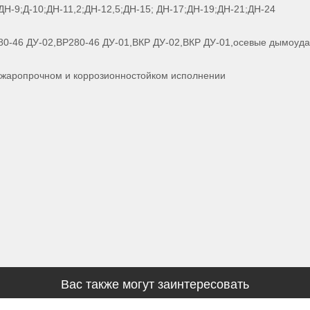
8;ДН-9;Д-10;ДН-11,2;ДН-12,5;ДН-15; ДН-17;ДН-19;ДН-21;ДН-24
80-46 ДУ-02,ВР280-46 ДУ-01,ВКР ДУ-02,ВКР ДУ-01,осевые дымоуд
,жаропрочном и коррозионностойком исполнении
Вас также могут заинтересовать