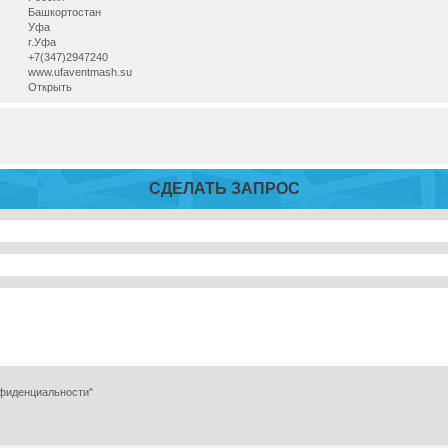
Башкортостан
Уфа
г.Уфа
+7(347)2947240
www.ufaventmash.su
Открыть
СДЕЛАТЬ ЗАПРОС
нфиденциальности"