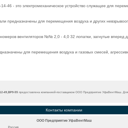
-14-46 - это электромеханическое устройство служащее для пере
тали предназначены для перемещения воздуха и других невзрывоо
 номеров вентиляторов №№ 2,0 - 4,0 32 лопатки, загнутые вперед 
дназначены для перемещения воздуха и газовых смесей, агрессив
12-49,ВР9-55
предоставлена компанией-поставщиком ООО Предприятие УфаВентМаш. Для т
Контакты компании
ООО Предприятие УфаВентМаш
Россия