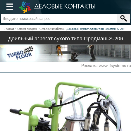
Главная
Каталог товаров
Сельское хозяйство
Доильный агрегат сухого типа Продмаш-S-20н
Доильный агрегат сухого типа Продмаш-S-20н
Реклама www.tfsystems.ru