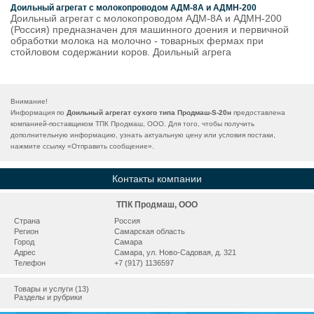
Доильный агрегат с молокопроводом АДМ-8А и АДМН-200
Доильный агрегат с молокопроводом АДМ-8А и АДМН-200
(Россия) предназначен для машинного доения и первичной
обработки молока на молочно - товарных фермах при
стойловом содержании коров. Доильный агрега
Внимание!
Информация по
Доильный агрегат сухого типа Продмаш-S-20н
предоставлена
компанией-поставщиком ТПК Продмаш, ООО. Для того, чтобы получить
дополнительную информацию, узнать актуальную цену или условия постаки,
нажмите ссылку «
Отправить сообщение
».
Контакты компании
ТПК Продмаш, ООО
Страна
Россия
Регион
Самарская область
Город
Самара
Адрес
Самара, ул. Ново-Садовая, д. 321
Телефон
+7 (917) 1136597
Товары и услуги (13)
Разделы и рубрики