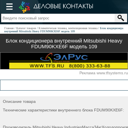
Главная
Каталог товаров
Климатическая техника, вентиляционная техника
Блок кондиционера
внутренний Mitsubishi Heavy FDUM90KXE6F модель 109
Блок кондиционера внутренний Mitsubishi Heavy
FDUM90KXE6F модель 109
Реклама www.tfsystems.ru
Описание товара
Технические характеристики внутреннего блока FDUM90KXE6F:
Производитель Mitsubishi Heavy IndustriesМасса34кгХолодопроиз