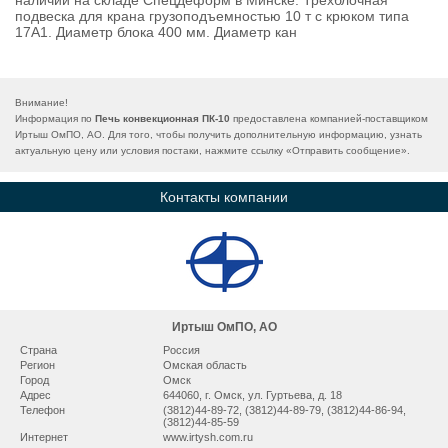
наличии на складе Спецдеформ в Минске. Трехблочная
подвеска для крана грузоподъемностью 10 т с крюком типа
17А1. Диаметр блока 400 мм. Диаметр кан
Внимание!
Информация по
Печь конвекционная ПК-10
предоставлена компанией-поставщиком
Иртыш ОмПО, АО. Для того, чтобы получить дополнительную информацию, узнать
актуальную цену или условия постаки, нажмите ссылку «
Отправить сообщение
».
Контакты компании
Иртыш ОмПО, АО
Страна
Россия
Регион
Омская область
Город
Омск
Адрес
644060, г. Омск, ул. Гуртьева, д. 18
Телефон
(3812)44-89-72, (3812)44-89-79, (3812)44-86-94,
(3812)44-85-59
Интернет
www.irtysh.com.ru