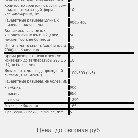
Количество уровней под установку
поддонов или секций форм
10
хлебопекарных, шт.
Габаритные размеры (длина х
600 х 400
ширина) поддона, мм
Вместимость основных
хлебобулочных изделий (хлеб
50
массой 700г), не более, шт.
Производительность (хлеб массой
53
700г), не более, кг/ч
Время разогрева печи в режиме
конвекции до температуры 290 ± 5
10
°С, не более, мин:
Давление воды в водопроводной
100÷500 (1÷5)
системе, кПа (кгс/см²)
Габаритные размеры, не более, мм
- глубина
960
- ширина
950
- высота
1300
Масса, не более, кг
165
Срок службы печи, не менее, лет
5
Цена: договорная руб.