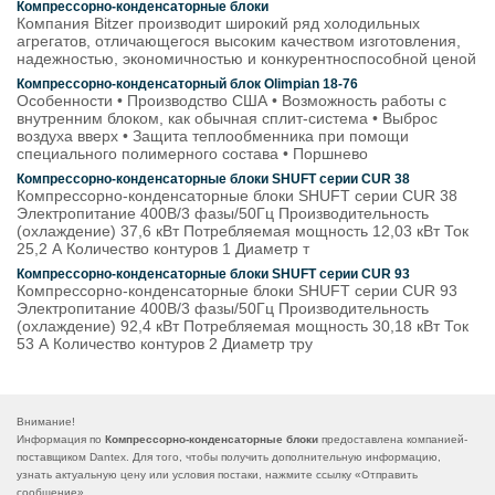
Компрессорно-конденсаторные блоки
Компания Bitzer производит широкий ряд холодильных
агрегатов, отличающегося высоким качеством изготовления,
надежностью, экономичностью и конкурентноспособной ценой
Компрессорно-конденсаторный блок Olimpian 18-76
Особенности • Производство США • Возможность работы с
внутренним блоком, как обычная сплит-система • Выброс
воздуха вверх • Защита теплообменника при помощи
специального полимерного состава • Поршнево
Компрессорно-конденсаторные блоки SHUFT серии CUR 38
Компрессорно-конденсаторные блоки SHUFT серии CUR 38
Электропитание 400В/3 фазы/50Гц Производительность
(охлаждение) 37,6 кВт Потребляемая мощность 12,03 кВт Ток
25,2 А Количество контуров 1 Диаметр т
Компрессорно-конденсаторные блоки SHUFT серии CUR 93
Компрессорно-конденсаторные блоки SHUFT серии CUR 93
Электропитание 400В/3 фазы/50Гц Производительность
(охлаждение) 92,4 кВт Потребляемая мощность 30,18 кВт Ток
53 А Количество контуров 2 Диаметр тру
Внимание!
Информация по
Компрессорно-конденсаторные блоки
предоставлена компанией-
поставщиком Dantex. Для того, чтобы получить дополнительную информацию,
узнать актуальную цену или условия постаки, нажмите ссылку «
Отправить
сообщение
».