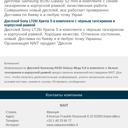
Дисплей Samsung i8190 Galaxy S3 mini в комплекте с синим
тачскрином и корпусной рамкой, качественная работа.
Совершенно новый дисплей, все работает проверенно.
Доставка по Киеву и в любую точку Украи
Дисплей Sony LT26i Xperia S в комплекте с чёрным тачскрином и
корпусной рамкой
Дисплей Sony LT26i Xperia S в комплекте с чёрным тачскрином
и корпусной рамкой, Хорошее качество. Отличное состояние,
новый. Доставка по Киеву и в любую точку Украины.
Организация NAIT продает "Диспле
Внимание!
Информация по
Дисплей Samsung i9152 Galaxy Mega 5,8 в комплекте с белым
тачскрином и корпусной рамкой
предоставлена компанией-поставщиком NAIT. Для
того, чтобы получить дополнительную информацию, узнать актуальную цену или
условия постаки, нажмите ссылку «
Отправить сообщение
».
Контакты компании
NAIT
Страна
Франция
Адрес
8 Avenue Franklin Roosevelt 8 10 93300 Aubervilliers
Телефон
+33 1 48 33 66 77
Интернет
www.naitautomobiles.fr