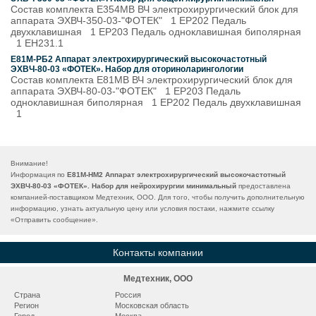
Состав комплекта Е354МВ ВЧ электрохирургический блок для
аппарата ЭХВЧ-350-03-"ФОТЕК" 1 ЕР202 Педаль
двухклавишная 1 ЕР203 Педаль одноклавишная биполярная
1 ЕН231.1
Е81М-РБ2 Аппарат электрохирургический высокочастотный
ЭХВЧ-80-03 «ФОТЕК». Набор для оториноларингологии
Состав комплекта Е81МВ ВЧ электрохирургический блок для
аппарата ЭХВЧ-80-03-"ФОТЕК" 1 ЕР203 Педаль
одноклавишная биполярная 1 ЕР202 Педаль двухклавишная
1
Внимание!
Информация по
Е81М-НМ2 Аппарат электрохирургический высокочастотный
ЭХВЧ-80-03 «ФОТЕК». Набор для нейрохирургии минимальный
предоставлена
компанией-поставщиком Медтехник, ООО. Для того, чтобы получить дополнительную
информацию, узнать актуальную цену или условия постаки, нажмите ссылку
«
Отправить сообщение
».
Контакты компании
Медтехник, ООО
Страна
Россия
Регион
Московская область