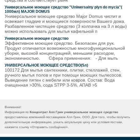
средства и соответствует рынк
Универсальное моющее средство "Uniwersalny plyn do mycia"(
1000мл) MAJOR DOMUS
Универсальное моющее средство Major Domus чистит и
освежает гладкие и моющиеся поверхности Вашего дома.
Разбавленное чистящее средство (3 колпачка на 3 л воды)
можно использовать для мытья кафельной п
Универсальное моющее средство
Эффективное моющее средство. Безопасен для рук.⠀ ⠀
Продукт отличается возможностью многофункциональной
уборки, высокой концентрацией, меньшим расходом,
экономичностью.⠀ ⠀ Сфера применения:⠀ - Для мыть
УНИВЕРСАЛЬНОЕ МОЮЩЕЕ СРЕДСТВО(5л)
100172 Для мытья сантехники, плитки, стеллажей, стен,
ручного мытья полов и при помощи моющих пылесосов.
Выведение пятен с мебели или ковров. Состав: Вода
очищенная >30%, сода STPP 3-5%, АПАВ >5
Внимание!
Информация по
Концентрат Алл Грин универсальное моющее средство
предоставлена компанией-поставщиком Алл Грин, ООО. Для того, чтобы получить
дополнительную информацию, узнать актуальную цену или условия постаки,
нажмите ссылку «
Отправить сообщение
».