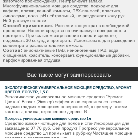
животного происхождения. Нейтрализует запахи.
Многофункциональное моющее средство, подходит для
кафеля, плитки, ванной комнаты, ПВХ-панелей, пластика,
линолеума, пола. рН нейтральный, не раздражает кожу рук.
Нейтрализует запахи.
Способ применения:
Развести концентрат в необходимой
пропорции. Нанести средство на очищаемую поверхность и
протереть. При сильном загрязнении нанести средство,
подождать 30 секунд и протереть. Использовать для разведения
концентрата распылитель или ёмкость.
Состав:
анионактивные ПАВ, неионогенные ПАВ, вода
очищенная, краситель, консервант, функциональные добавки,
парфюмированная отдушка.
Вас также могут заинтересовать
ЭКОЛОГИЧЕСКОЕ УНИВЕРСАЛЬНОЕ МОЮЩЕЕ СРЕДСТВО, АРОМАТ
ЦВЕТОВ, ECOVER, 1,5 Л
Экологическое универсальное моющее средство "Аромат
Цветов" Ecover (Эковер) эффективно справится со всеми
видами гладких моющихся поверхностей, к примеру такими
как полы, плитка, окрашенное дерево. В
Прогресс универсальное моющее средство 1л
Средство жикое чистящее для полов и стенИнформация для
заказаЦена: 37,70 руб. Сей продукт Прогресс универсальное
моющее средство 1л примыкает в рубрику Чистящие моющие