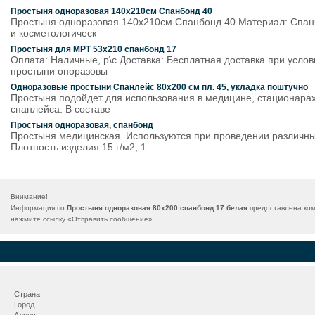
Простыня одноразовая 140х210см Спанбонд 40
Простыня одноразовая 140х210см Спанбонд 40 Материал: Спанбон
и косметологическ
Простыня для МРТ 53х210 спанбонд 17
Оплата: Наличные, р\с Доставка: Бесплатная доставка при услов
простыни оноразовы
Одноразовые простыни Спанлейс 80х200 см пл. 45, укладка поштучно
Простыня подойдет для использования в медицине, стационарах
спанлейса. В составе
Простыня одноразовая, спанбонд
Простыня медицинская. Используются при проведении различных
Плотность изделия 15 г/м2, 1
Внимание!
Информация по
Простыня одноразовая 80х200 спанбонд 17 белая
предоставлена ком
нажмите ссылку «
Отправить сообщение
».
Страна
Город