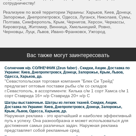
сотрудничеству!
Реализуем по всей территории Украины: Харьков, Киев, Донецк,
Запорожье, Днепропетровск, Одесса, Луганск, Николаев, Сумы,
Полтава, Симферополь, Крым, Чернигов, Херсон, Черкассы,
Кировоград, Житомир, Винница, Хмельницкий, Ровно,
Черновцы, Луцк, Львов, Ивано-Франковск, Ужгород.
Вас также могут заинтересовать
Солнечник н/р. СОЛНЕЧНИК (Zeus faber) . Скидки, Акции. Доставка по
Украине: Киев, Днепропетровск, Донецк, Запорожье, Крым, Львов,
Одесса, Харьков, др.
"Севастопольская торговая компания "Блек Си Трейд"
предлагает оптовые поставки рыбы с/м со складов
г.Севастополь, в ассортименте: Килька с/м 1 сорт Хамса с/м 1
сорт Ставрида 16+ н/р Ставрида 20+ н/р С
Шатры выставочные. Шатры из легких тканей. Скидки, Акции.
Доставка по Украине: Киев, Днепропетровск, Донецк, Запорожье,
Крым, Львов, Одесса, Харьков, др.
Наружная реклама - это кратчайший и наиболее эффективный
путь к успеху. Она разнообразна и может использоваться для
достижения самых различных задач. Наружная реклама
представляет собой рекламные сред