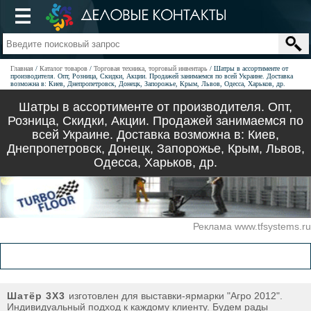
Главная
Каталог товаров
Торговая техника, торговый инвентарь
Шатры в ассортименте от
производителя. Опт, Розница, Скидки, Акции. Продажей занимаемся по всей Украине. Доставка
возможна в: Киев, Днепропетровск, Донецк, Запорожье, Крым, Львов, Одесса, Харьков, др.
Шатры в ассортименте от производителя. Опт,
Розница, Скидки, Акции. Продажей занимаемся по
всей Украине. Доставка возможна в: Киев,
Днепропетровск, Донецк, Запорожье, Крым, Львов,
Одесса, Харьков, др.
Реклама www.tfsystems.ru
Шатёр 3Х3
изготовлен для выставки-ярмарки "Агро 2012".
Индивидуальный подход к каждому клиенту. Будем рады