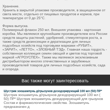
Хранение.
Хранить в закрытой упаковке производителя, в защищенном от
света месте, отдельно от пищевых продуктов и кормов, при
температуре от 0 до 25°С.
Форма выпуска.
Полимерный флакон 250 мл. Внешняя упаковка - картонная
коробка. Мы являемся крупнейшим производителем юга России
средств защиты растений, удобрений, стимуляторов роста, а
также средств дезинсекции и дератизации для личных
подсобных хозяйств под торговыми марками «РУБИТ»,
«ЗАРИТ», «ЛЕТТО», «ЗЛОБНЫЙ ТЭД». Главная наша гордость -
собственная коллекция семян овощей и цветов под торговой
маркой «АГРОУСПЕХ». Также мы являемся эксклюзивным
дистрибьютором многих отечественных и зарубежных
производителей товаров для личных подсобных хозяйств, сада
и огорода.
Вас также могут заинтересовать
Шустрик зоошампунь д/грызунов дезодорирующий 100 мл (50) ПР*
Шустрик зоошампунь д/грызунов дезодорирующий 100 мл (
50) ПР* Шустрик зоошампунь дезодорирующий для грызунов
Состав и фармакологические свойства. Зоошампунь
предназначен д