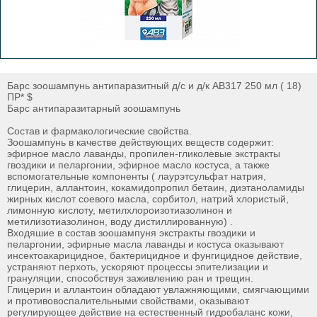
Барс зоошампунь антипаразитный д/с и д/к АВ317 250 мл ( 18)
ПР* $
Барс антипаразитарный зоошампунь
Состав и фармакологические свойства.
Зоошампунь в качестве действующих веществ содержит:
эфирное масло лаванды, пропилен-гликолевые экстракты
гвоздики и пеларгонии, эфирное масло костуса, а также
вспомогательные компоненты ( лаурэтсульфат натрия,
глицерин, аллантоин, кокамидопропил бетаин, диэтаноламиды
жирных кислот соевого масла, сорбитол, натрий хлористый,
лимонную кислоту, метилхлороизотиазолинон и
метилизотиазолинон, воду дистиллированную) .
Входяшие в состав зоошампуня экстракты гвоздики и
пеларгонии, эфирные масла лаванды и костуса оказывают
инсектоакарицидное, бактерицидное и фунгицидное действие,
устраняют перхоть, ускоряют процессы эпителизации и
грануляции, способствуя заживлению ран и трещин.
Глицерин и аллантоин обладают увлажняющими, смягчающими
и противовоспалительными свойствами, оказывают
регулирующее действие на естественный гидробаланс кожи,