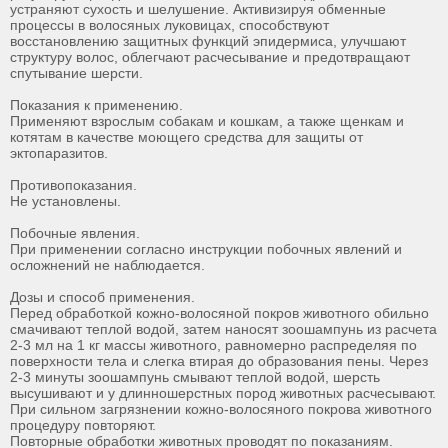
устраняют сухость и шелушение. Активизируя обменные
процессы в волосяных луковицах, способствуют
восстановлению защитных функций эпидермиса, улучшают
структуру волос, облегчают расчесывание и предотвращают
спутывание шерсти.
Показания к применению.
Применяют взрослым собакам и кошкам, а также щенкам и
котятам в качестве моющего средства для защиты от
эктопаразитов.
Противопоказания.
Не установлены.
Побочные явления.
При применении согласно инструкции побочных явлений и
осложнений не наблюдается.
Дозы и способ применения.
Перед обработкой кожно-волосяной покров животного обильно
смачивают теплой водой, затем наносят зоошампунь из расчета
2-3 мл на 1 кг массы животного, равномерно распределяя по
поверхности тела и слегка втирая до образования пены. Через
2-3 минуты зоошампунь смывают теплой водой, шерсть
высушивают и у длинношерстных пород животных расчесывают.
При сильном загрязнении кожно-волосяного покрова животного
процедуру повторяют.
Повторные обработки животных проводят по показаниям.