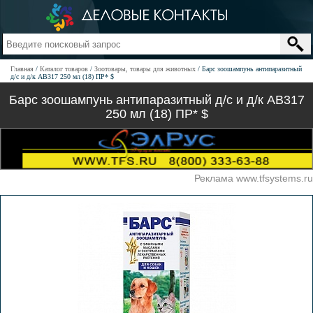
Главная
Каталог товаров
Зоотовары, товары для животных
Барс зоошампунь антипаразитный
д/с и д/к АВ317 250 мл (18) ПР* $
Барс зоошампунь антипаразитный д/с и д/к АВ317
250 мл (18) ПР* $
Реклама www.tfsystems.ru