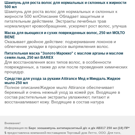
Шампунь для роста волос для нормальных и склонных к жирности
500 мл
Шампунь для роста волос для нормальных и склонных к
жирности 500 млОписание Обладает защитным и
питательным действием. Экстракты лечебных трав
нормализуют кровообращение, ускоряют рост волос, улучша
Маска для вьющихся и сухих поврежденных волос, 250 мл MOLTO
BENE
Оказывает двойное действие: подчеркивание локонов и
облегчение укладки в процессе выпрямления волос.
Питательная маска "Золото Марокко" с маслом арганы и маслом
семян льна, 250 мл BAREX
Для восстановления всех типов волос, в особенности
поврежденных, а также до или после проведения химических
процедур.
Средство для ухода за руками Attirance Мед и Миндаль Жидкое
мыло 250 мл
Полное описаниеЖидкое мыло Attirance обеспечивает
бережный и очень нежный уход за кожей рук. Входящие в
состав растительные экстракты увлажняют, питают и
восстанавливают кожу. Входящие в состав натура
Внимание!
Информация по
Барс зоошампунь антипаразитный д/с и д/к АВ317 250 мл (18) ПР*
$
предоставлена компанией-поставщиком Торговый дом Летто, ООО. Для того,