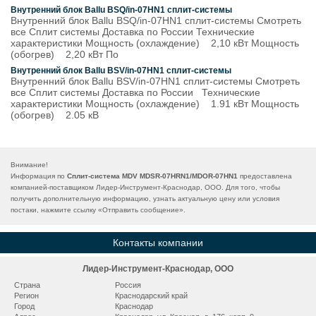
Внутренний блок Ballu BSQ/in-07HN1 сплит-системы
Внутренний блок Ballu BSQ/in-07HN1 сплит-системы Смотреть
все Сплит системы Доставка по России Технические
характеристики Мощность (охлаждение) 2,10 кВт Мощность
(обогрев) 2,20 кВт По
Внутренний блок Ballu BSV/in-07HN1 сплит-системы
Внутренний блок Ballu BSV/in-07HN1 сплит-системы Смотреть
все Сплит системы Доставка по России Технические
характеристики Мощность (охлаждение) 1.91 кВт Мощность
(обогрев) 2.05 кВ
Внимание!
Информация по
Сплит-система MDV MDSR-07HRN1/MDOR-07HN1
предоставлена
компанией-поставщиком Лидер-Инструмент-Краснодар, ООО. Для того, чтобы
получить дополнительную информацию, узнать актуальную цену или условия
постаки, нажмите ссылку «
Отправить сообщение
».
Контакты компании
Лидер-Инструмент-Краснодар, ООО
Страна
Россия
Регион
Краснодарский край
Город
Краснодар