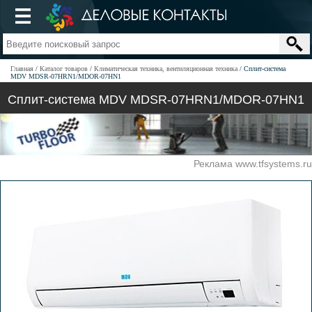
Главная
Каталог товаров
Климатическая техника, вентиляционная техника
Сплит-система
MDV MDSR-07HRN1/MDOR-07HN1
Сплит-система MDV MDSR-07HRN1/MDOR-07HN1
Реклама www.tfsystems.ru