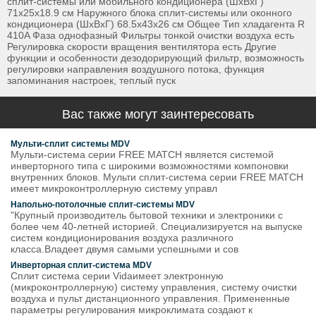
сплит-системы или мобильного кондиционера (ШxВxГ)
71x25x18.9 см Наружного блока сплит-системы или оконного
кондиционера (ШxВxГ) 68.5x43x26 см Общее Тип хладагента R
410A Фаза однофазный Фильтры тонкой очистки воздуха есть
Регулировка скорости вращения вентилятора есть Другие
функции и особенности дезодорирующий фильтр, возможность
регулировки направления воздушного потока, функция
запоминания настроек, теплый пуск
Вас также могут заинтересовать
Мульти-сплит системы MDV
Мульти-система серии FREE MATCH является системой
инверторного типа с широкими возможностями компоновки
внутренних блоков. Мульти сплит-система серии FREE MATCH
имеет микроконтроллерную систему управл
Напольно-потолочные сплит-системы MDV
"Крупный производитель бытовой техники и электроники с
более чем 40-летней историей. Специализируется на выпуске
систем кондиционирования воздуха различного
класса.Владеет двумя самыми успешными и сов
Инверторная сплит-система MDV
Сплит система серии Vidaимеет электронную
(микроконтроллерную) систему управления, систему очистки
воздуха и пульт дистанционного управления. Примененные
параметры регулирования микроклимата создают к