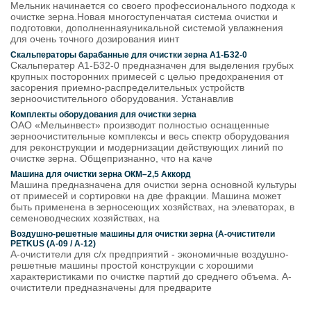
Мельник начинается со своего профессионального подхода к
очистке зерна.Новая многоступенчатая система очистки и
подготовки, дополненнаяуникальной системой увлажнения
для очень точного дозирования иинт
Скальператоры барабанные для очистки зерна А1-Б32-0
Скальператер А1-Б32-0 предназначен для выделения грубых
крупных посторонних примесей с целью предохранения от
засорения приемно-распределительных устройств
зерноочистительного оборудования. Устанавлив
Комплекты оборудования для очистки зерна
ОАО «Мельинвест» производит полностью оснащенные
зерноочистительные комплексы и весь спектр оборудования
для реконструкции и модернизации действующих линий по
очистке зерна. Общепризнанно, что на каче
Машина для очистки зерна ОКМ–2,5 Аккорд
Машина предназначена для очистки зерна основной культуры
от примесей и сортировки на две фракции. Машина может
быть применена в зерносеющих хозяйствах, на элеваторах, в
семеноводческих хозяйствах, на
Воздушно-решетные машины для очистки зерна (A-очистители
PETKUS (А-09 / А-12)
А-очистители для с/х предприятий - экономичные воздушно-
решетные машины простой конструкции с хорошими
характеристиками по очистке партий до среднего объема. А-
очистители предназначены для предварите