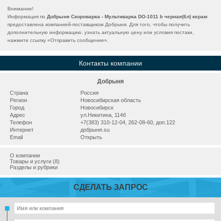
Внимание!
Информация по
Добрыня Скороварка - Мультиварка DO-1011 b черная(6л) керам
предоставлена компанией-поставщиком Добрыня. Для того, чтобы получить
дополнительную информацию, узнать актуальную цену или условия постаки,
нажмите ссылку «
Отправить сообщение
».
Контакты компании
Добрыня
Страна
Россия
Регион
Новосибирская область
Город
Новосибирск
Адрес
ул.Никитина, 114б
Телефон
+7(383) 310-12-04, 262-08-60, доп.122
Интернет
добрыня.su
Email
Открыть
О компании
Товары и услуги (8)
Разделы и рубрики
СДЕЛАТЬ ЗАПРОС