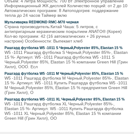
Объём: 4 литра Мощность: 700 Вт Электронное управление
Информационный ЖК дисплей Количество порций: от 2 до 10
Автоматических программ: 8 Автоподогрев: поддержание
тепла до 24 часов Таймер вклю
Мультиварка REDMOND RMC-M70 черная
Страна производитель:Китай Чаша: 5 литров, с
антипригарным керамическим покрытием ANATO® (Корея)
Кол-во программ: 42 (16 автоматических + 26 ручных
настроек) Особенности: Выпекает хлеб
Рашгард футболка W5 -1011 S Черный,Polyester 85%, Elastan 15 %
W5 -1011 Рашгард футболка S Черный,Polyester 85%-, Elastan
15 %- Артикул: W5 -1011 Рашгард футболка W5 -1011 S
Черный,Polyester 85%, Elastan 15 % компании Green Hill (Грин
Хилл), ООО. Есл
Рашгард футболка W5 -1011 M Черный,Polyester 85%, Elastan 15 %
W5 -1011 Рашгард футболка M Черный,Polyester 85%-, Elastan
15 %- Артикул: W5 -1011 Купить Рашгарда футболка W5 -1011
М Черный,Polyester 85%, Elastan 15 % предприятия Green Hill
(Грин Хилл), О
Рашгард футболка W5 -1011 XL Черный,Polyester 85%, Elastan 15 %
W5 -1011 Рашгард футболка XL Черный,Polyester 85%-,
Elastan 15 %- Артикул: W5 -1011 Купить Рашгарда футболка
W5 -1011 XL Черный,Polyester 85%, Elastan 15 % компании
Green Hill (Грин Хилл), ОО