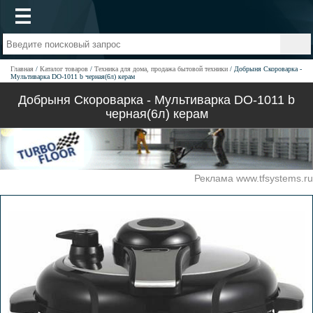
Главная
Каталог товаров
Техника для дома, продажа бытовой техники
Добрыня Скороварка -
Мультиварка DO-1011 b черная(6л) керам
Добрыня Скороварка - Мультиварка DO-1011 b
черная(6л) керам
Реклама www.tfsystems.ru