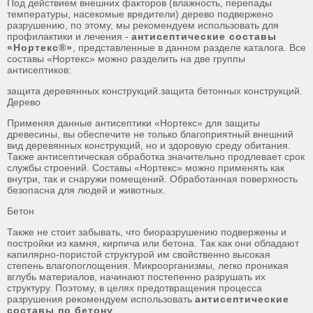
Под действием внешних факторов (влажность, перепады
температуры, насекомые вредители) дерево подвержено
разрушению, по этому, мы рекомендуем использовать для
профилактики и лечения -
антисептические составы
«Нортекс®»
, представленные в данном разделе каталога. Все
составы «Нортекс» можно разделить на две группы
антисептиков:
защита деревянных конструкций.защита бетонных конструкций.
Дерево
Применяя данные антисептики «Нортекс» для защиты
древесины, вы обеспечите не только благоприятный внешний
вид деревянных конструкций, но и здоровую среду обитания.
Также антисептическая обработка значительно продлевает срок
службы строений. Составы «Нортекс» можно применять как
внутри, так и снаружи помещений. Обработанная поверхность
безопасна для людей и животных.
Бетон
Также не стоит забывать, что биоразрушению подвержены и
постройки из камня, кирпича или бетона. Так как они обладают
капилярно-пористой структурой им свойственно высокая
степень влагопоглощения. Микроорганизмы, легко проникая
вглубь материалов, начинают постепенно разрушать их
структуру. Поэтому, в целях предотвращения процесса
разрушения рекомендуем использовать
антисептические
составы по бетону
.