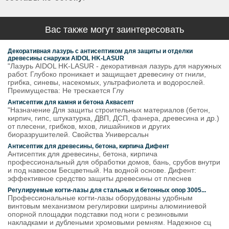
Вас также могут заинтересовать
Декоративная лазурь с антисептиком для защиты и отделки
древесины снаружи AIDOL HK-LASUR
"Лазурь AIDOL HK-LASUR - декоративная лазурь для наружных
работ. Глубоко проникает и защищает древесину от гнили,
грибка, синевы, насекомых, ультрафиолета и водорослей.
Преимущества: Не трескается Глу
Антисептик для камня и бетона Аквасепт
"Назначение Для защиты строительных материалов (бетон,
кирпич, гипс, штукатурка, ДВП, ДСП, фанера, древесина и др.)
от плесени, грибков, мхов, лишайников и других
биоразрушителей. Свойства Универсальн
Антисептик для древесины, бетона, кирпича Дифент
Антисептик для древесины, бетона, кирпича
профессиональный для обработки домов, бань, срубов внутри
и под навесом Бесцветный. На водной основе. Дифент:
эффективное средство защиты древесины от плеснев
Регулируемые когти-лазы для стальных и бетонных опор 3005...
Профессиональные когти-лазы оборудованы удобным
винтовым механизмом регулировки ширины алюминиевой
опорной площадки подставки под ноги с резиновыми
накладками и дублеными хромовыми ремням. Надежное сц