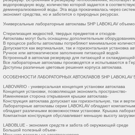
водопроводную воду, количество которой задается в соответств
деминерализованной воды. Эта вода прокачивалась через систе
экономит средства, но и заботится о природных ресурсах.
Универсальные лабораторные автоклавы SHP LABOKLAV объемом 
Стерилизация жидкостей, твердых предметов и отходов-
Автоклавы могут быть оснащены дополнительным оборудованием
В процессе работы автоклавы потребляют минимальное количест
Допускается как вертикальная, так и горизонтальная установка ав
Ручное или автоматическое заполнение питающей водой-
Встроенный в автоклав резервуар для питающей и охлаждающей
Все лабораторные автоклавы производятся и испытываются в Ге
Доступны различные цветовые решения корпуса автоклава.
ОСОБЕННОСТИ ЛАБОРАТОРНЫХ АВТОКЛАВОВ SHP LABOKLAV 5
LABOVARIO - универсальная концепция установки автоклава
Концепция установки, позволяющая экономить пространство-
Изменяемая сторона открывания крышки автоклава-
Конструкция автоклава допускает как горизонтальную, так и верти
Лабораторные автоклавы серии LABOKLAV обладают компактными 
обладает различными возможностями установки. Крышка лаборатор
Компактная конструкция обуславливает меньшую высоту загрузки,
LABOBLUE - экономия средств и забота об окружающей среде
Большой полезный объем-
Меньшие расходы на электроэнергию.