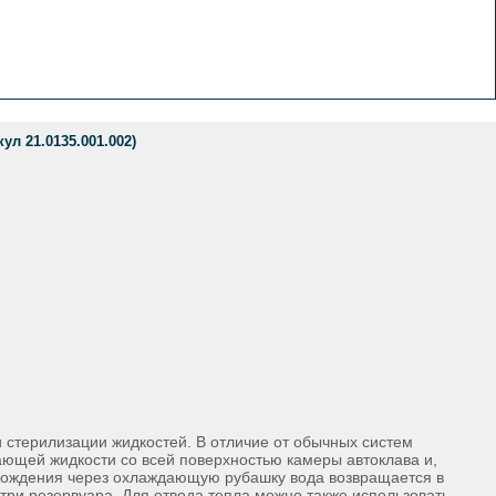
л 21.0135.001.002)
 стерилизации жидкостей. В отличие от обычных систем
ющей жидкости со всей поверхностью камеры автоклава и,
охождения через охлаждающую рубашку вода возвращается в
три резервуара. Для отвода тепла можно также использовать