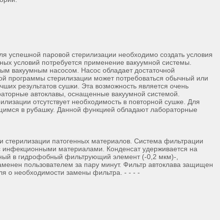
ля успешной паровой стерилизации необходимо создать условия
нных условий потребуется применение вакуумной системы.
ым вакуумным насосом. Насос обладает достаточной
ной программы стерилизации может потребоваться обычный или
ших результатов сушки. Эта возможность является очень
раторные автоклавы, оснащенные вакуумной системой.
рилизации отсутствует необходимость в повторной сушке. Для
ющимся в рубашку. Данной функцией обладают лабораторные
и стерилизации патогенных материалов. Система фильтрации
с инфекционными материалами. Конденсат удерживается на
нный в гидрофобный фильтрующий элемент (-0,2 мкм)-,
аменен пользователем за пару минут. Фильтр автоклава защищен
 о необходимости замены фильтра. - - - -