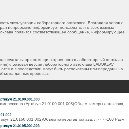
ность эксплуатации лабораторного автоклава. Благодаря хорошо
кран непрерывно информирует пользователя о всех важных
 автоклава появится соответствующее сообщение, информирующее
распечатаны при помощи встроенного в лабораторный автоклав
ние)-. Базовая версия лабораторного автоклава LABOKLAV
ются и в последствии могут быть распечатаны или переданы на
 объема данных процесса.
ртикул 21.0100.001.003
компрессора (Артикул 21.0100.001.003)Объем камеры автоклава,
001.002
кул 21.0160.001.002)Объем камеры автоклава, л - - - -160 Разм
ртикул 21.0195.001.003