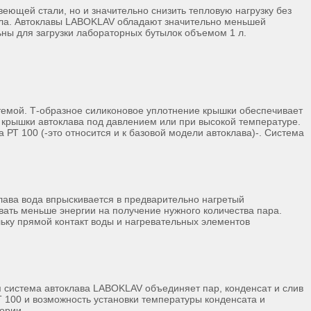
ющей стали, но и значительно снизить тепловую нагрузку без
епла. Автоклавы LABOKLAV обладают значительно меньшей
ны для загрузки лабораторных бутылок объемом 1 л.
емой. Т-образное силиконовое уплотнение крышки обеспечивает
я крышки автоклава под давлением или при высокой температуре.
РТ 100 (-это относится и к базовой модели автоклава)-. Система
лава вода впрыскивается в предварительно нагретый
вать меньше энергии на получение нужного количества пара.
ьку прямой контакт воды и нагревательных элементов
 система автоклава LABOKLAV объединяет пар, конденсат и слив
Т 100 и возможность установки температуры конденсата и
ории.