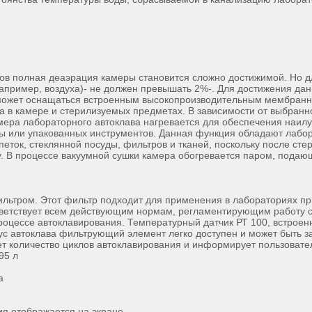
в полная деаэрация камеры становится сложно достижимой. Но д
апример, воздуха)- не должен превышать 2%-. Для достижения да
н может оснащаться встроенным высокопроизводительным мембранн
ма в камере и стерилизуемых предметах. В зависимости от выбран
ра лабораторного автоклава нагревается для обеспечения наилуч
уды или упакованных инструментов. Данная функция обладают лабо
еток, стеклянной посуды, фильтров и тканей, поскольку после сте
. В процессе вакуумной сушки камера обогревается паром, пода
ьтром. Этот фильтр подходит для применения в лабораториях пр
тветствует всем действующим нормам, регламентирующим работу 
процессе автоклавирования. Температурный датчик РТ 100, встрое
ус автоклава фильтрующий элемент легко доступен и может быть з
т количество циклов автоклавирования и информирует пользователя
95 л
а
я отображается на экране-