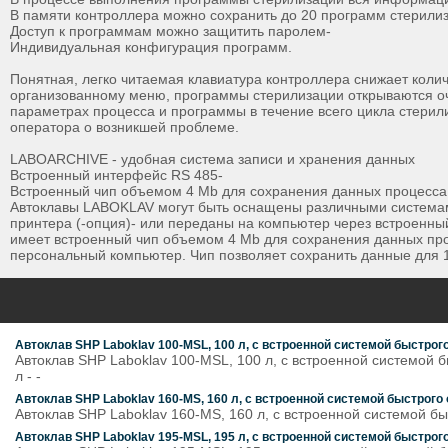
В памяти контроллера можно сохранить до 20 программ стерили
Доступ к программам можно защитить паролем-
Индивидуальная конфигурация программ.
Понятная, легко читаемая клавиатура контроллера снижает коли
организованному меню, программы стерилизации открываются оч
параметрах процесса и программы в течение всего цикла стери
оператора о возникшей проблеме.
LABOARCHIVE - удобная система записи и хранения данных
Встроенный интерфейс RS 485-
Встроенный чип объемом 4 Mb для сохранения данных процесса
Автоклавы LABOKLAV могут быть оснащены различными системами
принтера (-опция)- или переданы на компьютер через встроенн
имеет встроенный чип объемом 4 Mb для сохранения данных про
персональный компьютер. Чип позволяет сохранить данные для 1
Автоклав SHP Laboklav 100-MSL, 100 л, с встроенной системой быстро
Автоклав SHP Laboklav 100-MSL, 100 л, с встроенной системой
л - -
Автоклав SHP Laboklav 160-MS, 160 л, с встроенной системой быстрог
Автоклав SHP Laboklav 160-MS, 160 л, с встроенной системой б
Автоклав SHP Laboklav 195-MSL, 195 л, с встроенной системой быстро