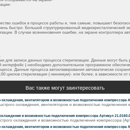
зации-
чество ошибок в процессе работы и, тем самым, повышает безопас
ень быстро. Большой структурированный жидкокристаллический э
лизации. В случае возникновения ошибки, на экране контроллера
.
 для записи данных процесса стерилизации. Данные могут быть 
ый интерфейс (-необходимо дополнительное программное обеспече
цесса. Данные процесса автоклавирования автоматически сохраня
00 циклов стерилизации (-минимум)- или более, в зависимости от
Вас также могут заинтересовать
го охлаждения, вентилятором и возможностью подключения компрессора А
 быстрого охлаждения, вентилятором и возможностью подключения 
о охлаждения и возможностью подключения компрессора Артикул 21.0160.
ыстрого охлаждения и возможностью подключения компрессора (Арти
го охлаждения, вентилятором и возможностью подключения компрессора А