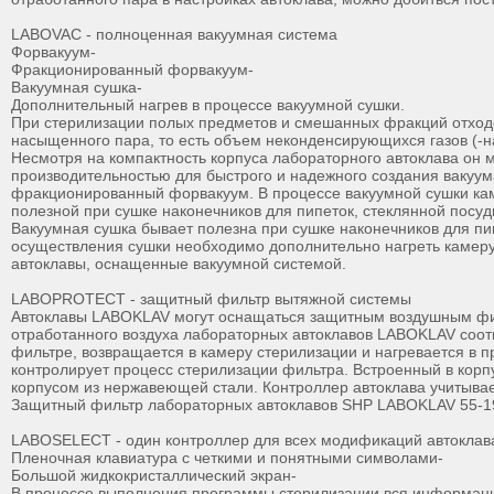
LABOVAC - полноценная вакуумная система
Форвакуум-
Фракционированный форвакуум-
Вакуумная сушка-
Дополнительный нагрев в процессе вакуумной сушки.
При стерилизации полых предметов и смешанных фракций отходо
насыщенного пара, то есть объем неконденсирующихся газов (-н
Несмотря на компактность корпуса лабораторного автоклава о
производительностью для быстрого и надежного создания вакуу
фракционированный форвакуум. В процессе вакуумной сушки каме
полезной при сушке наконечников для пипеток, стеклянной пос
Вакуумная сушка бывает полезна при сушке наконечников для пип
осуществления сушки необходимо дополнительно нагреть камеру
автоклавы, оснащенные вакуумной системой.
LABOPROTECT - защитный фильтр вытяжной системы
Автоклавы LABOKLAV могут оснащаться защитным воздушным фил
отработанного воздуха лабораторных автоклавов LABOKLAV соо
фильтре, возвращается в камеру стерилизации и нагревается в 
контролирует процесс стерилизации фильтра. Встроенный в корп
корпусом из нержавеющей стали. Контроллер автоклава учитывае
Защитный фильтр лабораторных автоклавов SHP LABOKLAV 55-1
LABOSELECT - один контроллер для всех модификаций автоклав
Пленочная клавиатура с четкими и понятными символами-
Большой жидкокристаллический экран-
В процессе выполнения программы стерилизации вся информаци