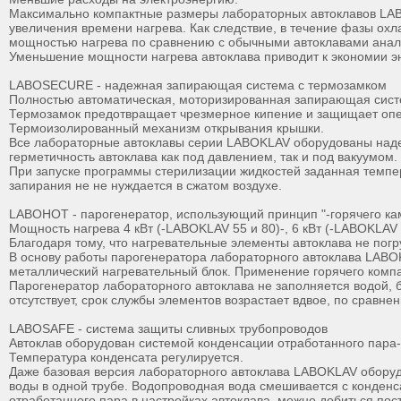
Максимально компактные размеры лабораторных автоклавов LABOK
увеличения времени нагрева. Как следствие, в течение фазы о
мощностью нагрева по сравнению с обычными автоклавами анало
Уменьшение мощности нагрева автоклава приводит к экономии э
LABOSECURE - надежная запирающая система с термозамком
Полностью автоматическая, моторизированная запирающая сист
Термозамок предотвращает чрезмерное кипение и защищает оп
Термоизолированный механизм открывания крышки.
Все лабораторные автоклавы серии LABOKLAV оборудованы наде
герметичность автоклава как под давлением, так и под вакуумом
При запуске программы стерилизации жидкостей заданная темпера
запирания не не нуждается в сжатом воздухе.
LABOHOT - парогенератор, использующий принцип "-горячего ка
Мощность нагрева 4 кВт (-LABOKLAV 55 и 80)-, 6 кВт (-LABOKLAV 
Благодаря тому, что нагревательные элементы автоклава не погр
В основу работы парогенератора лабораторного автоклава LABOK
металлический нагревательный блок. Применение горячего компа
Парогенератор лабораторного автоклава не заполняется водой, 
отсутствует, срок службы элементов возрастает вдвое, по срав
LABOSAFE - система защиты сливных трубопроводов
Автоклав оборудован системой конденсации отработанного пара-
Температура конденсата регулируется.
Даже базовая версия лабораторного автоклава LABOKLAV оборуд
воды в одной трубе. Водопроводная вода смешивается с конденс
отработанного пара в настройках автоклава, можно добиться по