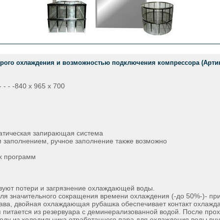
трого охлаждения и возможностью подключения компрессора (Артику
- - -840 х 965 х 700
матическая запирающая система
м заполнением, ручное заполнение также возможно
х программ
твуют потери и загрязнение охлаждающей воды.
я значительного сокращения времени охлаждения (-до 50%-)- при
ава, двойная охлаждающая рубашка обеспечивает контакт охлажда
я питается из резервуара с деминерализованной водой. После пр
оду из холодильника отработанного пара для охлаждения воды вну