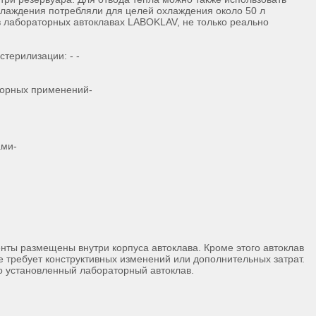
охлаждения потребляли для целей охлаждения около 50 л
в лабораторных автоклавах LABOKLAV, не только реально
терилизации: - -
торных применений-
ами-
ты размещены внутри корпуса автоклава. Кроме этого автоклав
е требует конструктивных изменений или дополнительных затрат.
но установленный лабораторный автоклав.