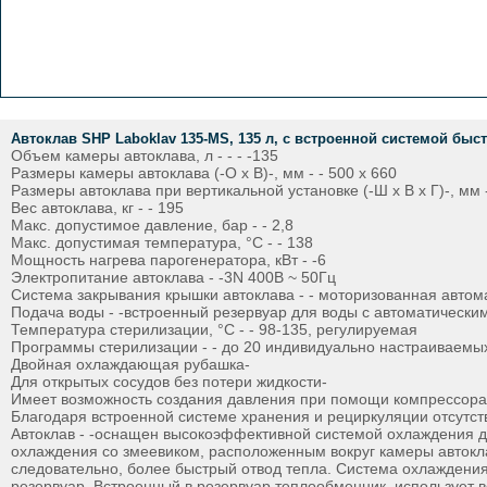
Автоклав SHP Laboklav 135-MS, 135 л, с встроенной системой быс
Объем камеры автоклава, л - - - -135
Размеры камеры автоклава (-O х В)-, мм - - 500 х 660
Размеры автоклава при вертикальной установке (-Ш х В х Г)-, мм - 
Вес автоклава, кг - - 195
Макс. допустимое давление, бар - - 2,8
Макс. допустимая температура, °C - - 138
Мощность нагрева парогенератора, кВт - -6
Электропитание автоклава - -3N 400В ~ 50Гц
Система закрывания крышки автоклава - - моторизованная авто
Подача воды - -встроенный резервуар для воды с автоматически
Температура стерилизации, °C - - 98-135, регулируемая
Программы стерилизации - - до 20 индивидуально настраиваемы
Двойная охлаждающая рубашка-
Для открытых сосудов без потери жидкости-
Имеет возможность создания давления при помощи компрессора
Благодаря встроенной системе хранения и рециркуляции отсутс
Автоклав - -оснащен высокоэффективной системой охлаждения дл
охлаждения со змеевиком, расположенным вокруг камеры автокл
следовательно, более быстрый отвод тепла. Система охлаждени
резервуар. Встроенный в резервуар теплообменник, использует в