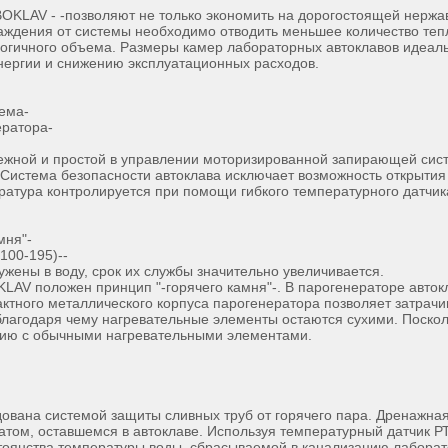
LAV - -позволяют не только экономить на дорогостоящей нержаве
хлаждения от системы необходимо отводить меньшее количество т
гичного объема. Размеры камер лабораторных автоклавов идеаль
нергии и снижению эксплуатационных расходов.
ема-
ератора-
жной и простой в управлении моторизированной запирающей сист
. Система безопасности автоклава исключает возможность открыти
тура контролируется при помощи гибкого температурного датчика 
мня"-
100-195)--
ужены в воду, срок их службы значительно увеличивается.
LAV положен принцип "-горячего камня"-. В парогенераторе авток
ктного металлического корпуса парогенератора позволяет затрачи
благодаря чему нагревательные элементы остаются сухими. Поскол
нению с обычными нагревательными элементами.
ована системой защиты сливных труб от горячего пара. Дренажная
атом, оставшемся в автоклаве. Используя температурный датчик Р
стоянства температуры воды, сбрасываемой в канализацию лаборат