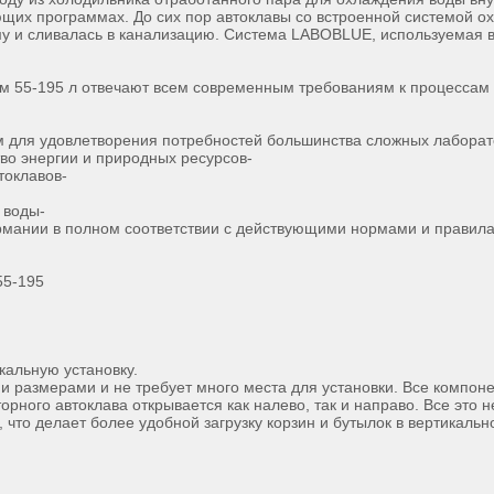
ующих программах. До сих пор автоклавы со встроенной системой 
му и сливалась в канализацию. Система LABOBLUE, используемая 
55-195 л отвечают всем современным требованиям к процессам с
 для удовлетворения потребностей большинства сложных лабора
во энергии и природных ресурсов-
токлавов-
 воды-
рмании в полном соответствии с действующими нормами и правил
5-195
кальную установку.
размерами и не требует много места для установки. Все компонен
ного автоклава открывается как налево, так и направо. Все это н
 что делает более удобной загрузку корзин и бутылок в вертикаль