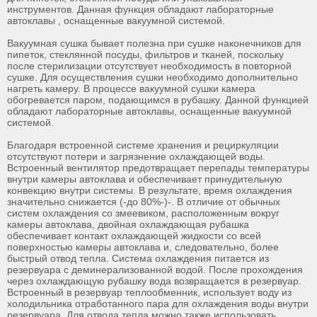
инструментов. Данная функция обладают лабораторные
автоклавы , оснащенные вакуумной системой.
Вакуумная сушка бывает полезна при сушке наконечников для
пипеток, стеклянной посуды, фильтров и тканей, поскольку
после стерилизации отсутствует необходимость в повторной
сушке. Для осуществления сушки необходимо дополнительно
нагреть камеру. В процессе вакуумной сушки камера
обогревается паром, подающимся в рубашку. Данной функцией
обладают лабораторные автоклавы, оснащенные вакуумной
системой.
Благодаря встроенной системе хранения и рециркуляции
отсутствуют потери и загрязнение охлаждающей воды.
Встроенный вентилятор предотвращает перепады температуры
внутри камеры автоклава и обеспечивает принудительную
конвекцию внутри системы. В результате, время охлаждения
значительно снижается (-до 80%-)-. В отличие от обычных
систем охлаждения со змеевиком, расположенным вокруг
камеры автоклава, двойная охлаждающая рубашка
обеспечивает контакт охлаждающей жидкости со всей
поверхностью камеры автоклава и, следовательно, более
быстрый отвод тепла. Система охлаждения питается из
резервуара с деминерализованной водой. После прохождения
через охлаждающую рубашку вода возвращается в резервуар.
Встроенный в резервуар теплообменник, использует воду из
холодильника отработанного пара для охлаждения воды внутри
резервуара. Для отвода тепла можно также использовать