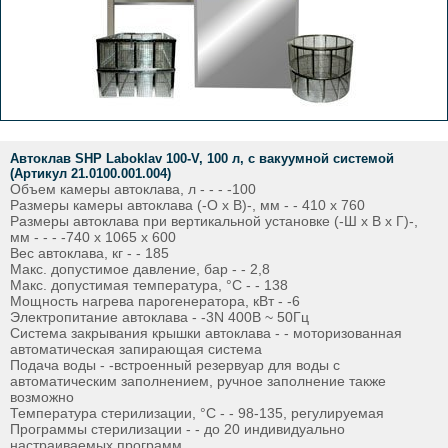
Автоклав SHP Laboklav 100-V, 100 л, с вакуумной системой
(Артикул 21.0100.001.004)
Объем камеры автоклава, л - - - -100
Размеры камеры автоклава (-O х В)-, мм - - 410 х 760
Размеры автоклава при вертикальной установке (-Ш х В х Г)-,
мм - - - -740 х 1065 х 600
Вес автоклава, кг - - 185
Макс. допустимое давление, бар - - 2,8
Макс. допустимая температура, °C - - 138
Мощность нагрева парогенератора, кВт - -6
Электропитание автоклава - -3N 400В ~ 50Гц
Система закрывания крышки автоклава - - моторизованная
автоматическая запирающая система
Подача воды - -встроенный резервуар для воды с
автоматическим заполнением, ручное заполнение также
возможно
Температура стерилизации, °C - - 98-135, регулируемая
Программы стерилизации - - до 20 индивидуально
настраиваемых программ