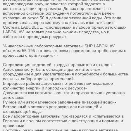
водопроводную воду, количество которой задается в
соответствующих программах. До сих пор автоклавы со
встроенной системой охлаждения потребляли для целей
охлаждения около 50 л деминерализованной воды. Эта вода
прокачивалась через систему и сливалась в канализацию.
Система LABOBLUE, используемая в лабораторных автоклавах
LABOKLAV, не только реально экономит средства, но и
заботится о природных ресурсах.
Универсальные лабораторные автоклавы SHP LABOKLAV
объемом 55-195 л отвечают всем современным требованиям к
процессам стерилизации: - -
Стерилизация жидкостей, твердых предметов и отходов-
Автоклавы могут быть оснащены дополнительным
оборудованием для удовлетворения потребностей большинства
сложных лабораторных применений-
В процессе работы автоклавы потребляют минимальное
количество энергии и природных ресурсов-
Допускается как вертикальная, так и горизонтальная установка
автоклавов-
Ручное или автоматическое заполнение питающей водой-
Встроенный в автоклав резервуар для питающей и
охлаждающей воды-
Все лабораторные автоклавы производятся и испытываются в
Германии в полном соответствии с действующими нормами и
правилами-
Доступны различные цветовые решения корпуса автоклава.