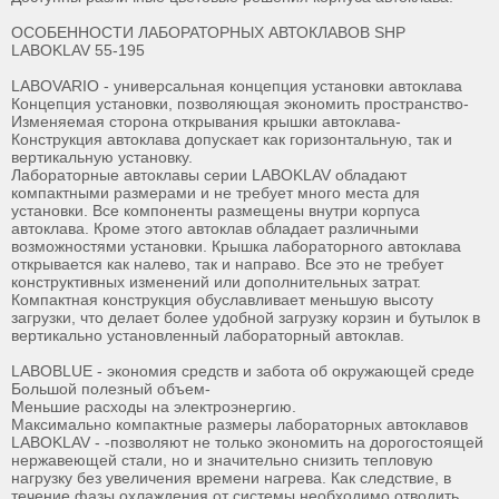
ОСОБЕННОСТИ ЛАБОРАТОРНЫХ АВТОКЛАВОВ SHP
LABOKLAV 55-195
LABOVARIO - универсальная концепция установки автоклава
Концепция установки, позволяющая экономить пространство-
Изменяемая сторона открывания крышки автоклава-
Конструкция автоклава допускает как горизонтальную, так и
вертикальную установку.
Лабораторные автоклавы серии LABOKLAV обладают
компактными размерами и не требует много места для
установки. Все компоненты размещены внутри корпуса
автоклава. Кроме этого автоклав обладает различными
возможностями установки. Крышка лабораторного автоклава
открывается как налево, так и направо. Все это не требует
конструктивных изменений или дополнительных затрат.
Компактная конструкция обуславливает меньшую высоту
загрузки, что делает более удобной загрузку корзин и бутылок в
вертикально установленный лабораторный автоклав.
LABOBLUE - экономия средств и забота об окружающей среде
Большой полезный объем-
Меньшие расходы на электроэнергию.
Максимально компактные размеры лабораторных автоклавов
LABOKLAV - -позволяют не только экономить на дорогостоящей
нержавеющей стали, но и значительно снизить тепловую
нагрузку без увеличения времени нагрева. Как следствие, в
течение фазы охлаждения от системы необходимо отводить