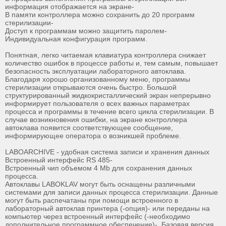
информация отображается на экране-
В памяти контроллера можно сохранить до 20 программ
стерилизации-
Доступ к программам можно защитить паролем-
Индивидуальная конфигурация программ.
Понятная, легко читаемая клавиатура контроллера снижает
количество ошибок в процессе работы и, тем самым, повышает
безопасность эксплуатации лабораторного автоклава.
Благодаря хорошо организованному меню, программы
стерилизации открываются очень быстро. Большой
структурированный жидкокристаллический экран непрерывно
информирует пользователя о всех важных параметрах
процесса и программы в течение всего цикла стерилизации. В
случае возникновения ошибки, на экране контроллера
автоклава появится соответствующее сообщение,
информирующее оператора о возникшей проблеме.
LABOARCHIVE - удобная система записи и хранения данных
Встроенный интерфейс RS 485-
Встроенный чип объемом 4 Mb для сохранения данных
процесса.
Автоклавы LABOKLAV могут быть оснащены различными
системами для записи данных процесса стерилизации. Данные
могут быть распечатаны при помощи встроенного в
лабораторный автоклав принтера (-опция)- или переданы на
компьютер через встроенный интерфейс (-необходимо
дополнительное программное обеспечение)-. Базовая версия