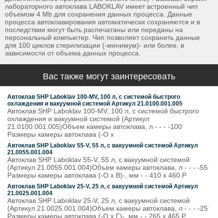
лабораторного автоклава LABOKLAV имеет встроенный чип
объемом 4 Mb для сохранения данных процесса. Данные
процесса автоклавирования автоматически сохраняются и в
последствии могут быть распечатаны или переданы на
персональный компьютер. Чип позволяет сохранить данные
для 100 циклов стерилизации (-минимум)- или более, в
зависимости от объема данных процесса.
Вас также могут заинтересовать
Автоклав SHP Laboklav 100-MV, 100 л, с системой быстрого
охлаждения и вакуумной системой Артикул 21.0100.001.005
Автоклав SHP Laboklav 100-MV, 100 л, с системой быстрого
охлаждения и вакуумной системой (Артикул
21.0100.001.005)Объем камеры автоклава, л - - - -100
Размеры камеры автоклава (-O х
Автоклав SHP Laboklav 55-V, 55 л, с вакуумной системой Артикул
21.0055.001.004
Автоклав SHP Laboklav 55-V, 55 л, с вакуумной системой
(Артикул 21.0055.001.004)Объем камеры автоклава, л - - - -55
Размеры камеры автоклава (-O х В)-, мм - - 410 х 460 Р
Автоклав SHP Laboklav 25-V, 25 л, с вакуумной системой Артикул
21.0025.001.004
Автоклав SHP Laboklav 25-V, 25 л, с вакуумной системой
(Артикул 21.0025.001.004)Объем камеры автоклава, л - - - -25
Размеры камеры автоклава (-O х Г)-, мм - - 265 х 465 Р