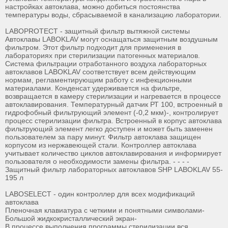
настройках автоклава, можно добиться постоянства
температуры воды, сбрасываемой в канализацию лаборатории.
LABOPROTECT - защитный фильтр вытяжной системы
Автоклавы LABOKLAV могут оснащаться защитным воздушным
фильтром. Этот фильтр подходит для применения в
лабораториях при стерилизации патогенных материалов.
Система фильтрации отработанного воздуха лабораторных
автоклавов LABOKLAV соответствует всем действующим
нормам, регламентирующим работу с инфекционными
материалами. Конденсат удерживается на фильтре,
возвращается в камеру стерилизации и нагревается в процессе
автоклавирования. Температурный датчик РТ 100, встроенный в
гидрофобный фильтрующий элемент (-0,2 мкм)-, контролирует
процесс стерилизации фильтра. Встроенный в корпус автоклава
фильтрующий элемент легко доступен и может быть заменен
пользователем за пару минут. Фильтр автоклава защищен
корпусом из нержавеющей стали. Контроллер автоклава
учитывает количество циклов автоклавирования и информирует
пользователя о необходимости замены фильтра. - - - -
Защитный фильтр лабораторных автоклавов SHP LABOKLAV 55-
195 л
LABOSELECT - один контроллер для всех модификаций
автоклава
Пленочная клавиатура с четкими и понятными символами-
Большой жидкокристаллический экран-
В процессе выполнения программы стерилизации вся