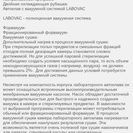
Двойная охлаждающая рубашка-
Автоклав с вакуумной системой LABOVAC
LABOVAC - полноценная вакуумная система
Форвакуум-
Фракционированный форвакуум-
Вакуумная сушка-
Дополнительный нагрев в процессе вакуумной сушки.
При стерилизации полых предметов и смешанных фракций
отходов полная деаэрация камеры становится сложно
достижимой. Но для успешной паровой стерилизации
необходимо создать условия насыщенного пара, то есть объем
неконденсирующихся газов (-например, воздуха)- не должен
превышать 2%-. Для достижения данных условий потребуется
применение вакуумной системы.
Несмотря на компактность корпуса лабораторного автоклава он
может оснащаться встроенным высокопроизводительным
мембранным вакуумным насосом. Насос обладает достаточной
производительностью для быстрого и надежного создания
вакуума в камере и стерилизуемых предметах. В зависимости
от выбранной программы стерилизации может потребоваться
обычный или фракционированный форвакуум. В процессе
вакуумной сушки камера лабораторного автоклава нагревается
для обеспечения наилучших результатов сушки. Эта
возможность является очень полезной при сушке наконечников
для пипеток, стеклянной посуды или упакованных