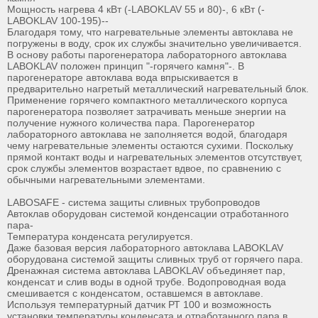
Мощность нагрева 4 кВт (-LABOKLAV 55 и 80)-, 6 кВт (-
LABOKLAV 100-195)--
Благодаря тому, что нагревательные элементы автоклава не
погружены в воду, срок их службы значительно увеличивается.
В основу работы парогенератора лабораторного автоклава
LABOKLAV положен принцип "-горячего камня"-. В
парогенераторе автоклава вода впрыскивается в
предварительно нагретый металлический нагревательный блок.
Применение горячего компактного металлического корпуса
парогенератора позволяет затрачивать меньше энергии на
получение нужного количества пара. Парогенератор
лабораторного автоклава не заполняется водой, благодаря
чему нагревательные элементы остаются сухими. Поскольку
прямой контакт воды и нагревательных элементов отсутствует,
срок службы элементов возрастает вдвое, по сравнению с
обычными нагревательными элементами.
LABOSAFE - система защиты сливных трубопроводов
Автоклав оборудован системой конденсации отработанного
пара-
Температура конденсата регулируется.
Даже базовая версия лабораторного автоклава LABOKLAV
оборудована системой защиты сливных труб от горячего пара.
Дренажная система автоклава LABOKLAV объединяет пар,
конденсат и слив воды в одной трубе. Водопроводная вода
смешивается с конденсатом, оставшемся в автоклаве.
Используя температурный датчик РТ 100 и возможность
установки температуры конденсата и отработанного пара в