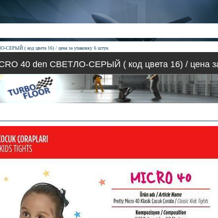
СЕРЫЙ ( код цвета 16) / цена за упаковку 6 штук
CRO 40 den СВЕТЛО-СЕРЫЙ ( код цвета 16) / цена за