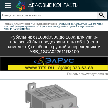
Главная
Каталог товаров
Оборудование и техника
Рубильник os160rd0380 до 160а для упп 3-
полюсный (п/п предохранитель габ.1 (нет в комплекте)) в сборе с ручкой и переходником
ABB_1SCA022611R8100
Рубильник os160rd0380 до 160а для упп 3-
полюсный (п/п предохранитель габ.1 (нет в
комплекте)) в сборе с ручкой и переходником
ABB_1SCA022611R8100
Реклама www.tfsystems.ru