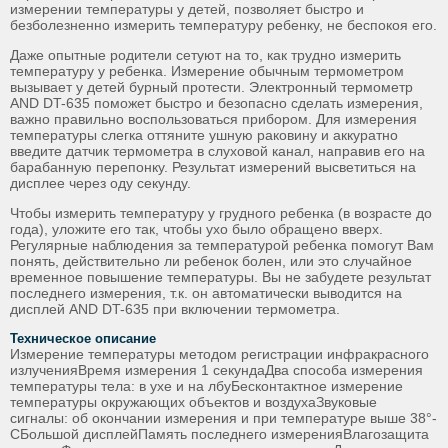
измерении температуры у детей, позволяет быстро и
безболезненно измерить температуру ребенку, не беспокоя его.
Даже опытные родители сетуют на то, как трудно измерить
температуру у ребенка. Измерение обычным термометром
вызывает у детей бурный протести. Электронный термометр
AND DT-635 поможет быстро и безопасно сделать измерения,
важно правильно воспользоваться прибором. Для измерения
температуры слегка оттяните ушную раковину и аккуратно
введите датчик термометра в слуховой канал, направив его на
барабанную перепонку. Результат измерений высветиться на
дисплее через оду секунду.
Чтобы измерить температуру у грудного ребенка (в возрасте до
года), уложите его так, чтобы ухо было обращено вверх.
Регулярные наблюдения за температурой ребенка помогут Вам
понять, действительно ли ребенок болен, или это случайное
временное повышение температуры. Вы не забудете результат
последнего измерения, т.к. он автоматически выводится на
дисплей AND DT-635 при включении термометра.
Техническое описание
Измерение температуры методом регистрации инфракрасного
излученияВремя измерения 1 секундаДва способа измерения
температуры тела: в ухе и на лбуБесконтактное измерение
температуры окружающих объектов и воздухаЗвуковые
сигналы: об окончании измерения и при температуре выше 38°-
CБольшой дисплейПамять последнего измеренияВлагозащита