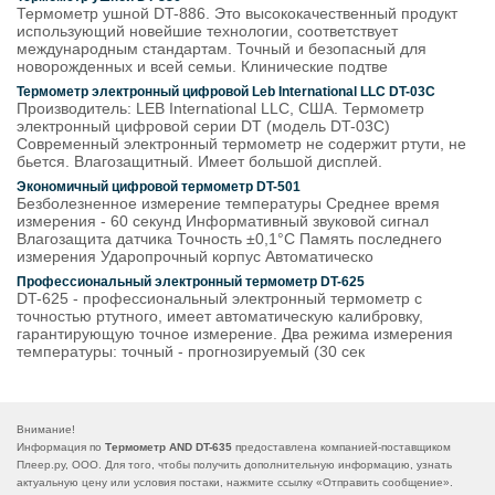
Термометр ушной DT-886. Это высококачественный продукт
использующий новейшие технологии, соответствует
международным стандартам. Точный и безопасный для
новорожденных и всей семьи. Клинические подтве
Термометр электронный цифровой Leb International LLC DT-03C
Производитель: LEB International LLC, США. Термометр
электронный цифровой серии DT (модель DT-03C)
Современный электронный термометр не содержит ртути, не
бьется. Влагозащитный. Имеет большой дисплей.
Экономичный цифровой термометр DT-501
Безболезненное измерение температуры Среднее время
измерения - 60 секунд Информативный звуковой сигнал
Влагозащита датчика Точность ±0,1°C Память последнего
измерения Ударопрочный корпус Автоматическо
Профессиональный электронный термометр DT-625
DT-625 - профессиональный электронный термометр с
точностью ртутного, имеет автоматическую калибровку,
гарантирующую точное измерение. Два режима измерения
температуры: точный - прогнозируемый (30 сек
Внимание!
Информация по
Термометр AND DT-635
предоставлена компанией-поставщиком
Плеер.ру, ООО. Для того, чтобы получить дополнительную информацию, узнать
актуальную цену или условия постаки, нажмите ссылку «
Отправить сообщение
».