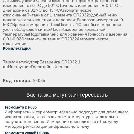
датчикаФункции часов и комнатного термометраДиапазон
измерения: от 0°-C до 50°-CТочность измерения: ±-0,1°-C в
диапазоне от 32°-C до 43°-CАвтоматическое
отключениеПитание от 1 элемента CR2032Удобный кейс-
подставка для хранения и переноскиДиапазон измерения: 0-
50С*Время измерения: 1секПамять: 1Способы измеренеия:
ухо, лобЗвуковой сигналЧасыИзмерение комнатной
температурыПодставкаКейс для храненияТочность измерения:
0,01-0,02Элементы питания: CR2032Автоматическое
отключение
Комплектация
ТермометрФутлярБатарейка CR2032 1
штИнструкцияГарантийный талон
Код товара:
94035
Вас также могут заинтересовать
Термометр DT-635
Инфракрасный термометр идеально подходит для домашнего
использования, когда значение температуры желательно
получить мгновенно. Измерение проводится за 1 секунду
методом регистрации инфракрасного излу
Термометр ушной DT-886