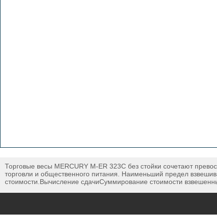
Торговые весы MERCURY M-ER 323C без стойки сочетают превосх
торговли и общественного питания. Наименьший предел взвешиван
стоимости.Вычисление сдачиСуммирование стоимости взвешенны