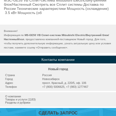
MSC-GЕ35 VB Сплит-система Mitsubishi Electric/Внутренний
блок/Настенный Смотреть все Сплит системы Доставка по
России Технические характеристики Мощность (охлаждение)
3.5 кВт Мощность (об
Внимание!
Информация по
MS-GЕ50 VB Сплит-система Mitsubishi Electric/Внутренний блок/
Настенный/хол.
предоставлена компанией-поставщиком Новый город. Для того,
чтобы получить дополнительную информацию, узнать актуальную цену или условия
постаки, нажмите ссылку «
Отправить сообщение
».
Контакты компании
Новый город
Страна
Россия
Город
Новосибирск
Адрес
просп. Красный, д. 220/5, оф. 106
Телефон
+7 (800) 5006625, +7 (983) 1277467
О компании
Товары и услуги (1183)
Разделы и рубрики
СДЕЛАТЬ ЗАПРОС