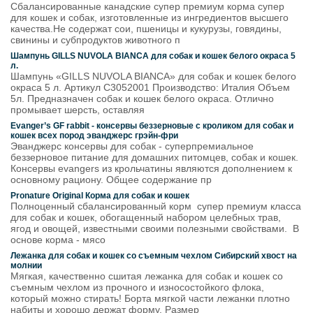
Сбалансированные канадские супер премиум корма супер
для кошек и собак, изготовленные из ингредиентов высшего
качества.Не содержат сои, пшеницы и кукурузы, говядины,
свинины и субпродуктов животного п
Шампунь GILLS NUVOLA BIANCA для собак и кошек белого окраса 5
л.
Шампунь «GILLS NUVOLA BIANCA» для собак и кошек белого
окраса 5 л. Артикул C3052001 Производство: Италия Объем
5л. Предназначен собак и кошек белого окраса. Отлично
промывает шерсть, оставляя
Evanger’s GF rabbit - консервы беззерновые с кроликом для собак и
кошек всех пород эванджерс грэйн-фри
Эванджерс консервы для собак - суперпремиальное
беззерновое питание для домашних питомцев, собак и кошек.
Консервы evangers из крольчатины являются дополнением к
основному рациону. Общее содержание пр
Pronature Original Корма для собак и кошек
Полноценный сбалансированный корм супер премиум класса
для собак и кошек, обогащенный набором целебных трав,
ягод и овощей, известными своими полезными свойствами. В
основе корма - мясо
Лежанка для собак и кошек со съемным чехлом Сибирский хвост на
молнии
Мягкая, качественно сшитая лежанка для собак и кошек со
съемным чехлом из прочного и износостойкого флока,
который можно стирать! Борта мягкой части лежанки плотно
набиты и хорошо держат форму. Размер